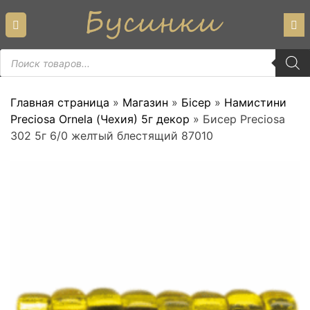
Skip
to
content
Пошук
товарів
Главная страница
»
Магазин
»
Бісер
»
Намистини
Preciosa Ornela (Чехия) 5г декор
»
Бисер Preciosa
302 5г 6/0 желтый блестящий 87010