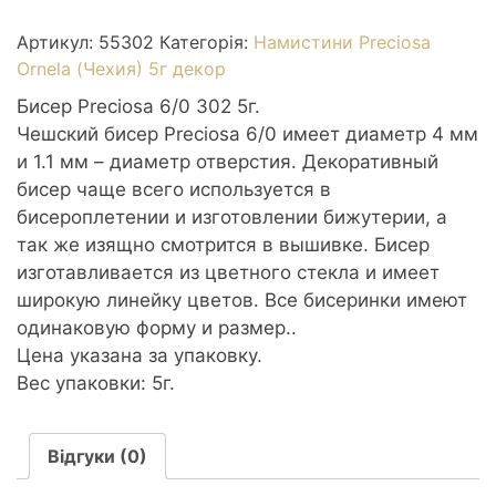
302
5г
Артикул:
55302
Категорія:
Намистини Preciosa
6/0
Ornela (Чехия) 5г декор
желтый
Бисер Preciosa 6/0 302 5г.
блестящий
Чешский бисер Preciosa 6/0 имеет диаметр 4 мм
87010
и 1.1 мм – диаметр отверстия. Декоративный
кількість
бисер чаще всего используется в
бисероплетении и изготовлении бижутерии, а
так же изящно смотрится в вышивке. Бисер
изготавливается из цветного стекла и имеет
широкую линейку цветов. Все бисеринки имеют
одинаковую форму и размер..
Цена указана за упаковку.
Вес упаковки: 5г.
Відгуки (0)