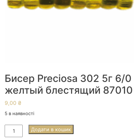
Бисер Preciosa 302 5г 6/0
желтый блестящий 87010
9,00
₴
5 в наявності
Бисер
Додати в кошик
Preciosa