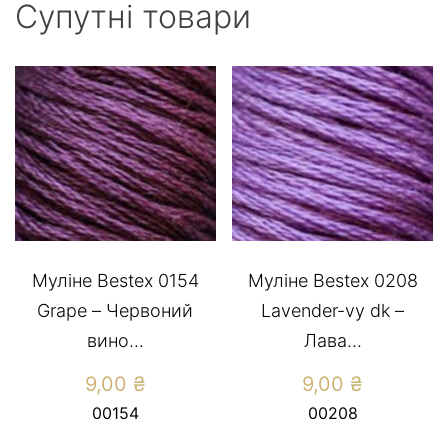
Супутні товари
Муліне Bestex 0154
Муліне Bestex 0208
Grape – Червоний
Lavender-vy dk –
вино...
Лава...
9,00
₴
9,00
₴
00154
00208