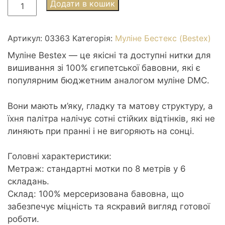
Муліне
Додати в кошик
Bestex
3363
Pine
Артикул:
03363
Категорія:
Муліне Бестекс (Bestex)
Green
Муліне Bestex — це якісні та доступні нитки для
med
вишивання зі 100% єгипетської бавовни, які є
-
популярним бюджетним аналогом муліне DMC.
Сосновий
середній
Вони мають м’яку, гладку та матову структуру, а
кількість
їхня палітра налічує сотні стійких відтінків, які не
линяють при пранні і не вигоряють на сонці.
Головні характеристики:
Метраж: стандартні мотки по 8 метрів у 6
складань.
Склад: 100% мерсеризована бавовна, що
забезпечує міцність та яскравий вигляд готової
роботи.