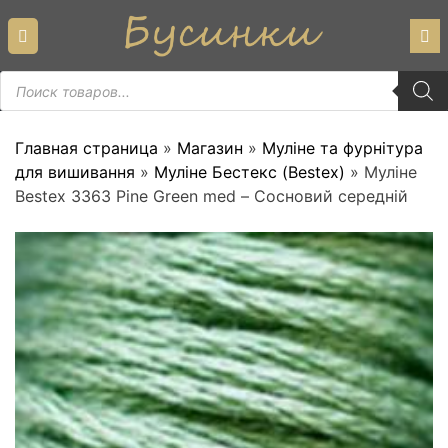
Skip
to
content
Пошук
товарів
Главная страница
»
Магазин
»
Муліне та фурнітура
для вишивання
»
Муліне Бестекс (Bestex)
»
Муліне
Bestex 3363 Pine Green med – Сосновий середній