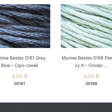
ліне Bestex 0161 Grey
Муліне Bestex 0168 Pew
Blue – Сіро-синій
vy It – Олово ...
9,00
₴
9,00
₴
00161
00168