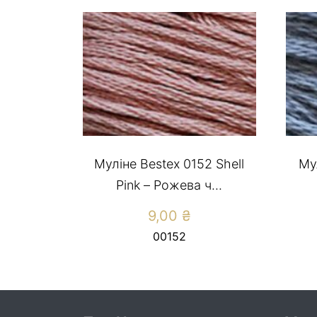
Муліне Bestex 0152 Shell
Му
Pink – Рожева ч...
9,00
₴
00152