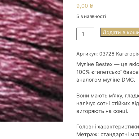
9,00
₴
5 в наявності
Муліне
Додати в кош
Bestex
3726
Antigue
Артикул:
03726
Категорі
Mauve
Муліне Bestex — це якіс
dk
100% єгипетської баво
-
аналогом муліне DMC.
Античний
рожево-
Вони мають м’яку, гладк
ліловий
налічує сотні стійких ві
темний
вигоряють на сонці.
кількість
Головні характеристики
Метраж: стандартні мот