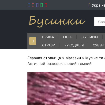
Skip
Україн
to
content
Пошу
товар
ПРЯЖА
БІСЕР
ВЫШИВКА
СТРАЗИ
РУКОДІЛЛЯ
СУВЕН
Главная страница
»
Магазин
»
Муліне та
Античний рожево-ліловий темний