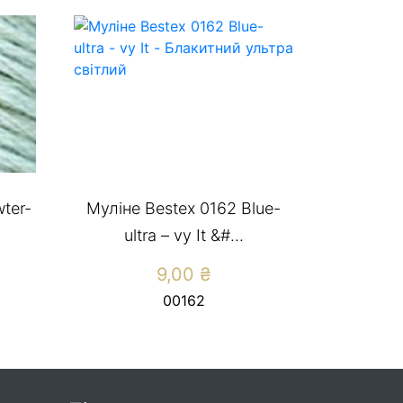
ter-
Муліне Bestex 0162 Blue-
ultra – vy It &#...
9,00
₴
00162