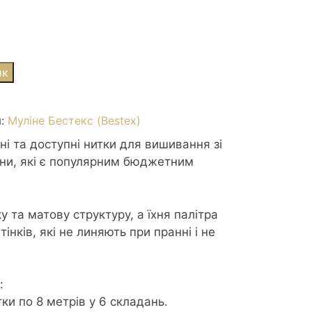
ик
я:
Муліне Бестекс (Bestex)
ні та доступні нитки для вишивання зі
вни, які є популярним бюджетним
у та матову структуру, а їхня палітра
дтінків, які не линяють при пранні і не
:
ки по 8 метрів у 6 складань.