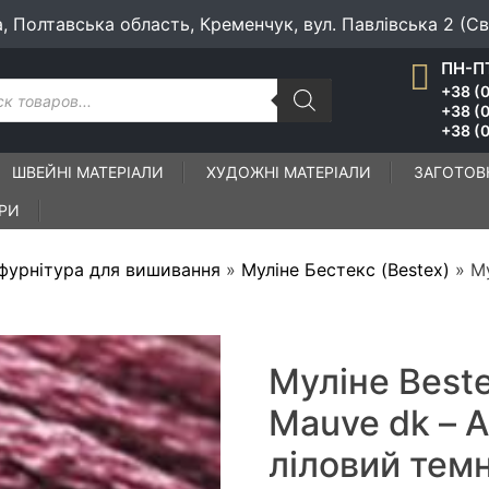
а, Полтавська область, Кременчук, вул. Павлівська 2 (С
ПН-ПТ
к
+38 (0
ів
+38 (
+38 (0
ШВЕЙНІ МАТЕРІАЛИ
ХУДОЖНІ МАТЕРІАЛИ
ЗАГОТОВ
ІРИ
 фурнітура для вишивання
»
Муліне Бестекс (Bestex)
»
Му
Муліне Best
Mauve dk – 
ліловий тем