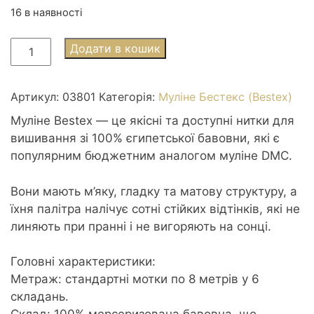
16 в наявності
Муліне
Додати в кошик
Bestex
3801
Christmas
Артикул:
03801
Категорія:
Муліне Бестекс (Bestex)
Red
Муліне Bestex — це якісні та доступні нитки для
lt
вишивання зі 100% єгипетської бавовни, які є
-
популярним бюджетним аналогом муліне DMC.
Різдв'яний
червоний
Вони мають м’яку, гладку та матову структуру, а
світлий
їхня палітра налічує сотні стійких відтінків, які не
кількість
линяють при пранні і не вигоряють на сонці.
Головні характеристики:
Метраж: стандартні мотки по 8 метрів у 6
складань.