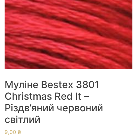
Муліне Bestex 3801
Christmas Red lt –
Різдв’яний червоний
світлий
9,00
₴