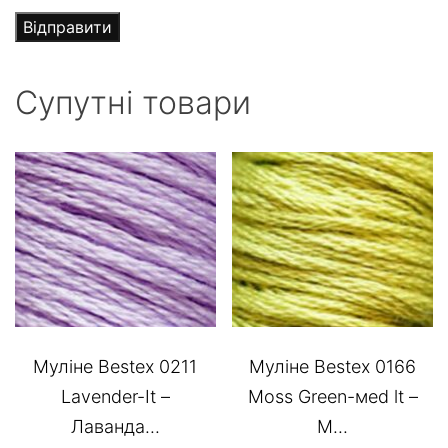
Супутні товари
Муліне Bestex 0211
Муліне Bestex 0166
Lavender-It –
Moss Green-меd lt –
Лаванда...
М...