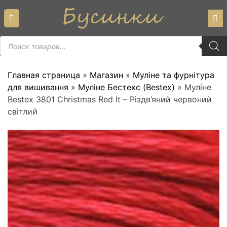
Skip
to
content
Пошук
товарів
Главная страница
»
Магазин
»
Муліне та фурнітура
для вишивання
»
Муліне Бестекс (Bestex)
»
Муліне
Bestex 3801 Christmas Red lt – Різдв’яний червоний
світлий