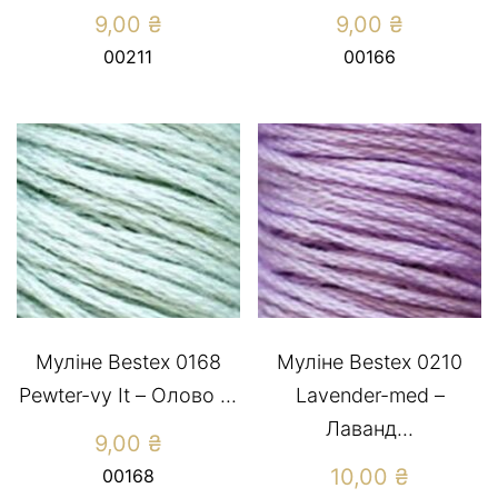
9,00
₴
9,00
₴
00211
00166
Муліне Bestex 0168
Муліне Bestex 0210
Pewter-vy It – Олово ...
Lavender-med –
Лаванд...
9,00
₴
10,00
₴
00168