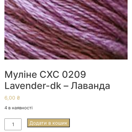
Муліне СХС 0209
Lavender-dk – Лаванда
6,00
₴
4 в наявності
Муліне
Додати в кошик
СХС