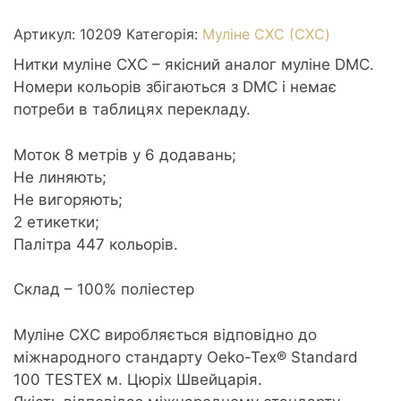
0209
Lavender-
Артикул:
10209
Категорія:
Муліне СХС (CXC)
dk
Нитки муліне СХС – якісний аналог муліне DMC.
-
Номери кольорів збігаються з DMC і немає
Лаванда
потреби в таблицях перекладу.
кількість
Моток 8 метрів у 6 додавань;
Не линяють;
Не вигоряють;
2 етикетки;
Палітра 447 кольорів.
Склад – 100% поліестер
Муліне CXC виробляється відповідно до
міжнародного стандарту Oeko-Tex® Standard
100 TESTEX м. Цюріх Швейцарія.