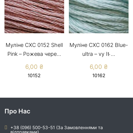
Муліне CXC 0152 Shell
Муліне СХС 0162 Blue-
Pink – Рожева чере...
ultra – vy It ̵...
6,00
₴
6,00
₴
10152
10162
Про Нас
+38 (096) 500-53-51 (За Замовленнями та
відправками)