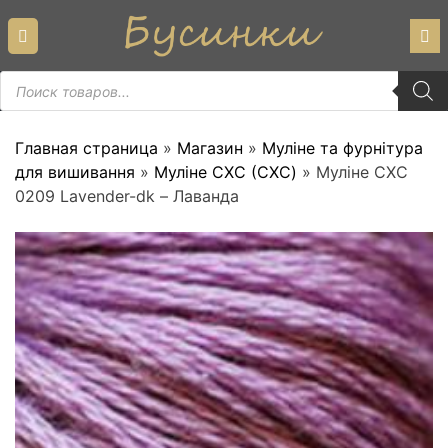
Skip
to
content
Пошук
товарів
Главная страница
»
Магазин
»
Муліне та фурнітура
для вишивання
»
Муліне СХС (CXC)
»
Муліне СХС
0209 Lavender-dk – Лаванда