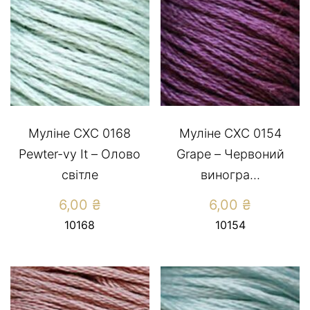
Муліне СХС 0168
Муліне СХС 0154
Pewter-vy It – Олово
Grape – Червоний
світле
виногра...
6,00
₴
6,00
₴
10168
10154