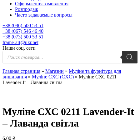
Оформлення замовлення
Розпродаж
Часто задаваемые вопросы
+38 (096) 500 53 51
+38 (067) 546 46 40
+38 (073) 500 53 51
frame-art@ukr.net
Наши соц. сети
Пошук
товарів
Главная страница
»
Магазин
»
Муліне та фурнітура для
вишивання
»
Муліне СХС (CXC)
»
Муліне СХС 0211
Lavender-It – Лаванда світла
Муліне СХС 0211 Lavender-It
– Лаванда світла
6,00
₴