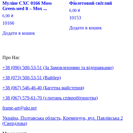
Муліне СХС 0166 Moss
Фіолетовий світлий
Green-меd lt – Мох ...
6,00
₴
6,00
₴
10153
10166
Додати в кошик
Додати в кошик
Про Нас
+38 (096) 500-53-51 (За Замовленнями та відправками)
+38 (073) 500-53-51 (Вайбер)
+38 (067) 546-46-40 (Багетна майстерня)
+38 (067) 579-61-70 (з питань співробітництва)
frame-art@ukr.net
Україна, Полтавська область, Кременчук, вул. Павлівська 2
(Свердлова)