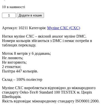
10 в наявності
Муліне
Додати в кошик
СХС
0211
Lavender-
Артикул:
10211
Категорія:
Муліне СХС (CXC)
It
Нитки муліне СХС – якісний аналог муліне DMC.
-
Номери кольорів збігаються з DMC і немає потреби в
Лаванда
таблицях перекладу.
світла
кількість
Моток 8 метрів у 6 додавань;
Не линяють;
Не вигоряють;
2 етикетки;
Палітра 447 кольорів.
Склад – 100% поліестер
Муліне CXC виробляється відповідно до міжнародного
стандарту Oeko-Tex® Standard 100 TESTEX м. Цюріх
Швейцарія.
Якість відповідає міжнародному стандарту ISO9001:2000.