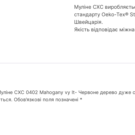
Муліне CXC виробляєть
стандарту Oeko-Tex® S
Швейцарія.
Якість відповідає міжн
Муліне СХС 0402 Mahogany vy lt- Червоне дерево дуже с
ться.
Обов’язкові поля позначені
*