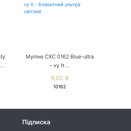
ty
Муліне СХС 0162 Blue-ultra
..
– vy It ̵...
6,00
₴
10162
Підписка