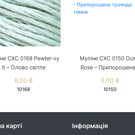
не СХС 0168 Pewter-vy
Муліне CXC 0150 Dus
It – Олово світле
Rose – Припорошена.
6,00
₴
6,00
₴
10168
10150
а карті
Інформація