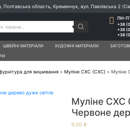
а, Полтавська область, Кременчук, вул. Павлівська 2 (С
ПН-ПТ
к
+38 (0
ів
+38 (
+38 (0
ШВЕЙНІ МАТЕРІАЛИ
ХУДОЖНІ МАТЕРІАЛИ
ЗАГОТОВ
ІРИ
 фурнітура для вишивання
»
Муліне СХС (CXC)
»
Муліне 
Муліне СХС 
Червоне дер
6,00
₴