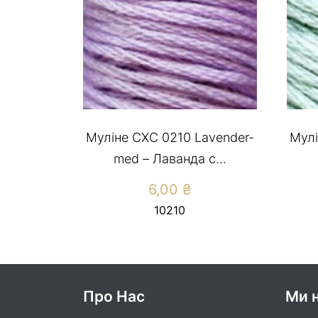
Муліне СХС 0210 Lavender-
Мулі
med – Лаванда с...
6,00
₴
10210
Про Нас
Ми н