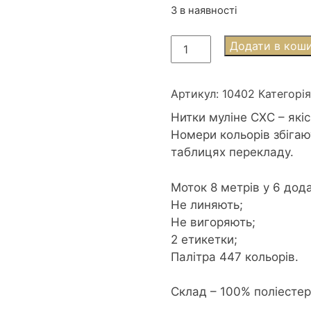
3 в наявності
Муліне
Додати в кош
СХС
0402
Mahogany
Артикул:
10402
Категорі
vy
Нитки муліне СХС – які
lt-
Номери кольорів збігаю
Червоне
таблицях перекладу.
дерево
дуже
Моток 8 метрів у 6 дод
світле
Не линяють;
кількість
Не вигоряють;
2 етикетки;
Палітра 447 кольорів.
Склад – 100% поліесте