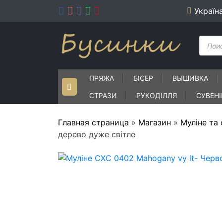
Skip
Україн
to
content
Пошу
товар
ПРЯЖА
БІСЕР
ВЫШИВКА
СТРАЗИ
РУКОДІЛЛЯ
СУВЕН
Главная страница
»
Магазин
»
Муліне та
дерево дуже світле