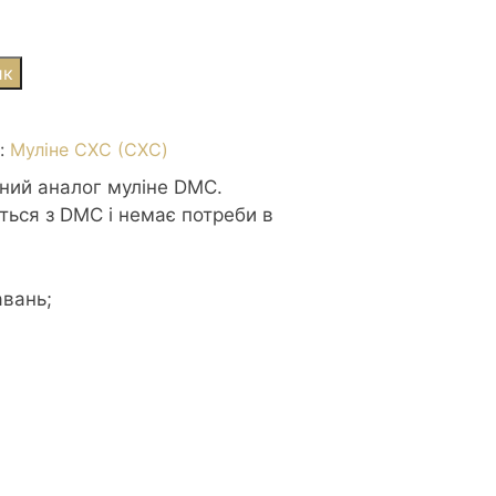
ик
я:
Муліне СХС (CXC)
сний аналог муліне DMC.
ться з DMC і немає потреби в
авань;
р