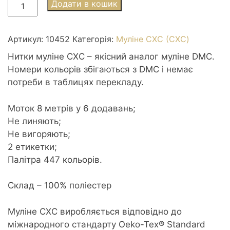
Муліне
Додати в кошик
СХС
0452
Shell
Артикул:
10452
Категорія:
Муліне СХС (CXC)
Grey
Нитки муліне СХС – якісний аналог муліне DMC.
med
Номери кольорів збігаються з DMC і немає
-
потреби в таблицях перекладу.
Сіра
черепашка
Моток 8 метрів у 6 додавань;
середня
Не линяють;
кількість
Не вигоряють;
2 етикетки;
Палітра 447 кольорів.
Склад – 100% поліестер
Муліне CXC виробляється відповідно до
міжнародного стандарту Oeko-Tex® Standard