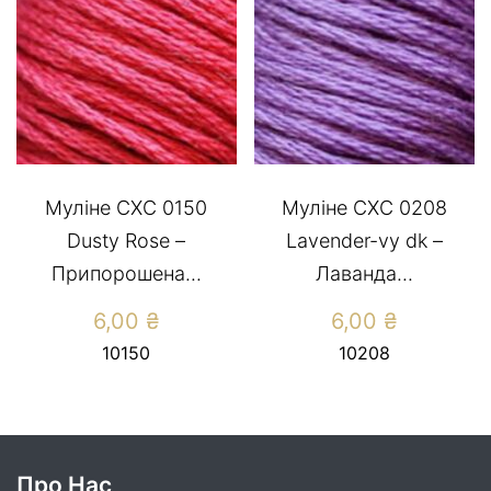
Муліне CXC 0150
Муліне СХС 0208
Dusty Rose –
Lavender-vy dk –
Припорошена...
Лаванда...
6,00
₴
6,00
₴
10150
10208
Про Нас