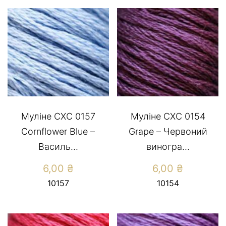
Муліне СХС 0157
Муліне СХС 0154
Cornflower Blue –
Grape – Червоний
Василь...
виногра...
6,00
₴
6,00
₴
10157
10154