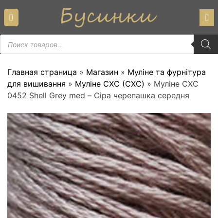
Skip
to
content
Пошук
товарів
Главная страница
»
Магазин
»
Муліне та фурнітура
для вишивання
»
Муліне СХС (CXC)
»
Муліне СХС
0452 Shell Grey med – Сіра черепашка середня