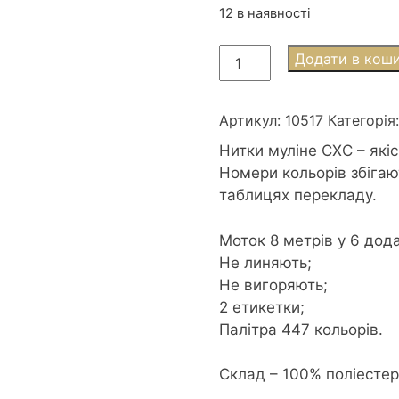
12 в наявності
Муліне
Додати в кош
СХС
0517
Wedgwood
Артикул:
10517
Категорія
dk
Нитки муліне СХС – які
-
Номери кольорів збігаю
Припорошений
таблицях перекладу.
синій
темний
Моток 8 метрів у 6 дод
кількість
Не линяють;
Не вигоряють;
2 етикетки;
Палітра 447 кольорів.
Склад – 100% поліесте