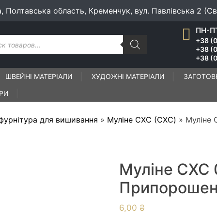
а, Полтавська область, Кременчук, вул. Павлівська 2 (С
ПН-ПТ
к
+38 (0
ів
+38 (
+38 (0
ШВЕЙНІ МАТЕРІАЛИ
ХУДОЖНІ МАТЕРІАЛИ
ЗАГОТОВ
ІРИ
 фурнітура для вишивання
»
Муліне СХС (CXC)
»
Муліне 
Муліне СХС 
Припорошени
6,00
₴