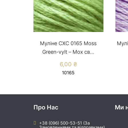
Муліне СХС 0165 Moss
Мулі
Green-vylt – Мох св...
6,00
₴
10165
Про Нас
Ми н
+38 (096) 500-53-51 (За
Замовленнями та відправками)