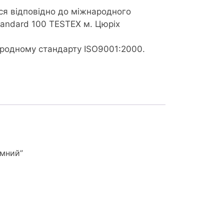
ся відповідно до міжнародного
tandard 100 TESTEX м. Цюріх
ародному стандарту ISO9001:2000.
емний”