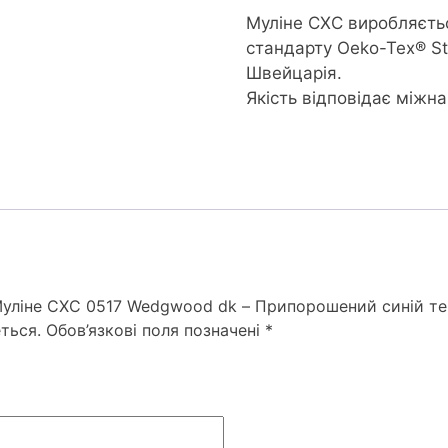
Муліне CXC виробляєть
стандарту Oeko-Tex® S
Швейцарія.
Якість відповідає міжн
“Муліне СХС 0517 Wedgwood dk – Припорошений синій т
ться.
Обов’язкові поля позначені
*