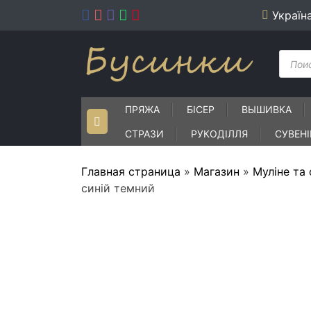
Skip
Україн
to
content
Пошу
товар
ПРЯЖА
БІСЕР
ВЫШИВКА
СТРАЗИ
РУКОДІЛЛЯ
СУВЕН
Главная страница
»
Магазин
»
Муліне та
синій темний