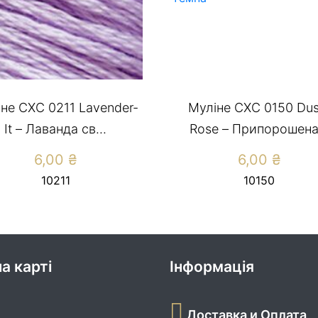
не СХС 0211 Lavender-
Муліне CXC 0150 Dus
It – Лаванда св...
Rose – Припорошена.
6,00
₴
6,00
₴
10211
10150
а карті
Інформація
Доставка и Оплата