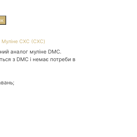
ик
:
Муліне СХС (CXC)
сний аналог муліне DMC.
ться з DMC і немає потреби в
авань;
р