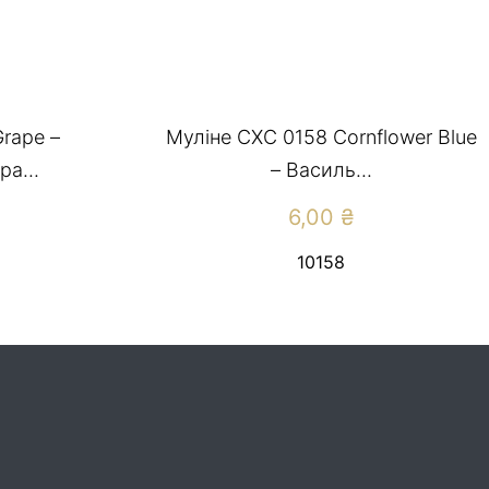
rape –
Муліне СХС 0158 Cornflower Blue
а...
– Василь...
6,00
₴
10158