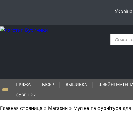
Skip
to
Україна
content
Пошук
товарів
ПРЯЖА
БІСЕР
ВЫШИВКА
ШВЕЙНІ МАТЕРІ
СУВЕНІРИ
Главная страница
»
Магазин
»
Муліне та фурнітура для