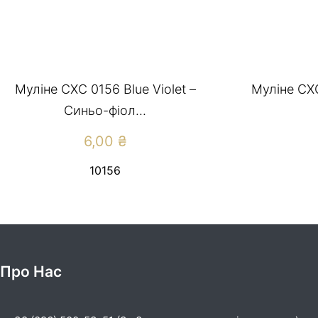
Муліне СХС 0156 Blue Violet –
Муліне СХ
Cиньо-фіол...
6,00
₴
10156
Про Нас