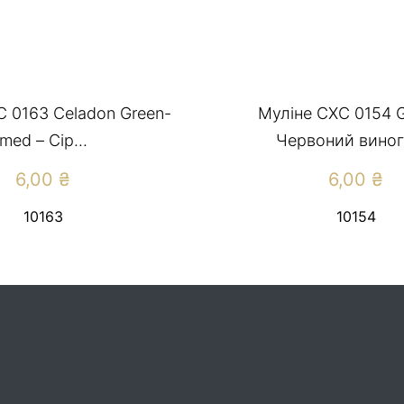
С 0163 Celadon Green-
Муліне СХС 0154 G
med – Сір...
Червоний виногр
6,00
₴
6,00
₴
10163
10154