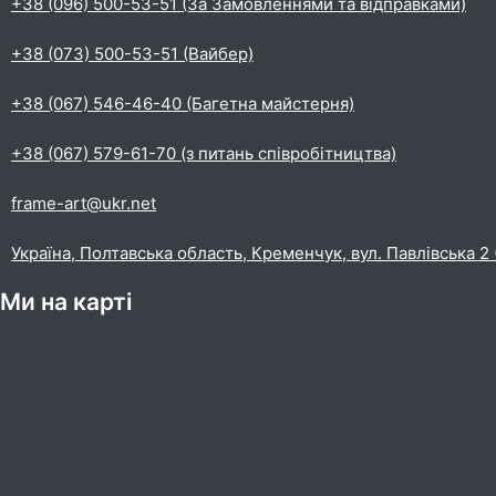
+38 (096) 500-53-51 (За Замовленнями та відправками)
+38 (073) 500-53-51 (Вайбер)
+38 (067) 546-46-40 (Багетна майстерня)
+38 (067) 579-61-70 (з питань співробітництва)
frame-art@ukr.net
Україна, Полтавська область, Кременчук, вул. Павлівська 2
Ми на карті