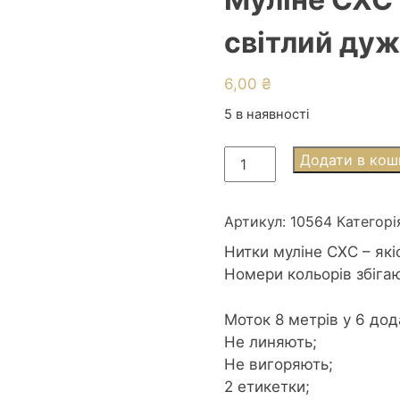
світлий дуж
6,00
₴
5 в наявності
Муліне
Додати в кош
СХС
0564
Jade
Артикул:
10564
Категорі
vy
Нитки муліне СХС – які
lt
Номери кольорів збіга
-
Нефрит
Моток 8 метрів у 6 дод
світлий
Не линяють;
дуже
Не вигоряють;
кількість
2 етикетки;