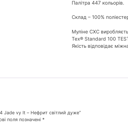
Палітра 447 кольорів.
Склад – 100% поліесте
Муліне CXC виробляєть
Tex® Standard 100 TES
Якість відповідає між
 Jade vy lt – Нефрит світлий дуже”
ові поля позначені
*