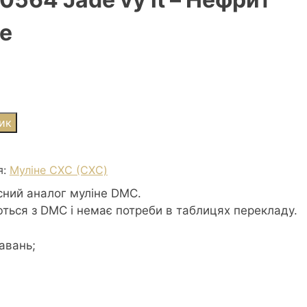
е
ик
я:
Муліне СХС (CXC)
сний аналог муліне DMC.
ються з DMC і немає потреби в таблицях перекладу.
авань;