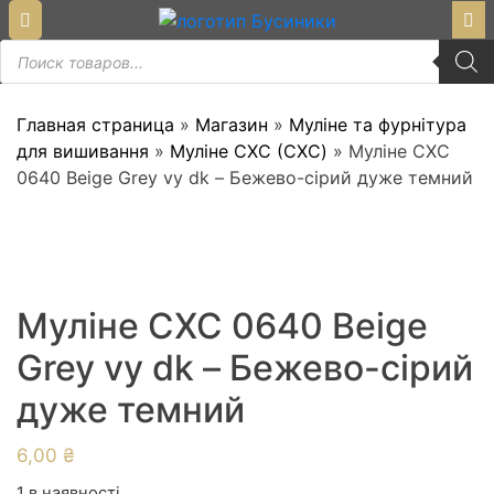
Skip
to
Пошук
content
товарів
Главная страница
»
Магазин
»
Муліне та фурнітура
для вишивання
»
Муліне СХС (CXC)
»
Муліне СХС
0640 Beige Grey vy dk – Бежево-сірий дуже темний
Муліне СХС 0640 Beige
Grey vy dk – Бежево-сірий
дуже темний
6,00
₴
1 в наявності