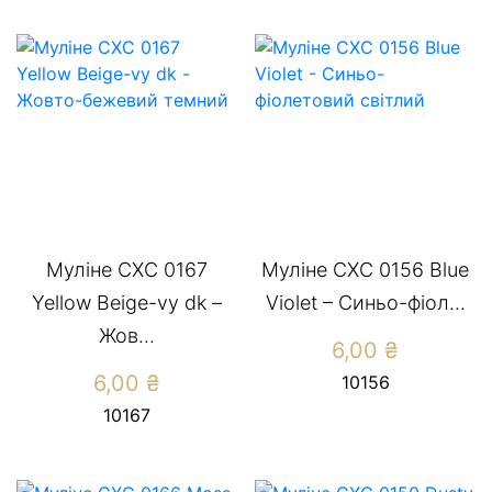
Муліне СХС 0167
Муліне СХС 0156 Blue
Yellow Beige-vy dk –
Violet – Cиньо-фіол...
Жов...
6,00
₴
6,00
₴
10156
10167