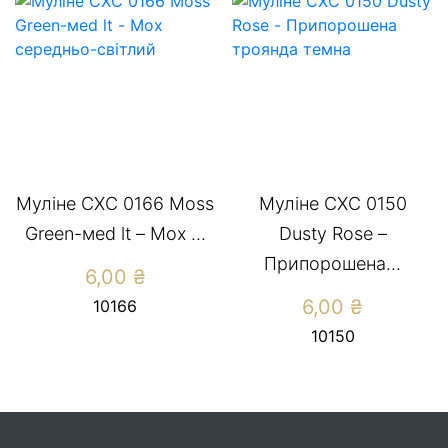
Муліне СХС 0166 Moss
Муліне CXC 0150
Green-меd lt – Мох ...
Dusty Rose –
Припорошена...
6,00
₴
6,00
₴
10166
10150