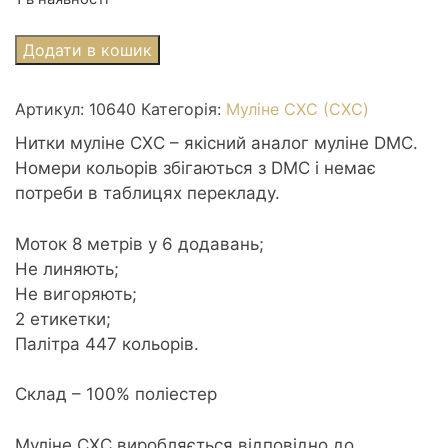
Муліне
Додати в кошик
СХС
0640
Артикул:
10640
Категорія:
Муліне СХС (CXC)
Beige
Grey
Нитки муліне СХС – якісний аналог муліне DMC.
vy
Номери кольорів збігаються з DMC і немає
dk
потреби в таблицях перекладу.
-
Бежево-
Моток 8 метрів у 6 додавань;
сірий
Не линяють;
дуже
Не вигоряють;
темний
2 етикетки;
кількість
Палітра 447 кольорів.
Склад – 100% поліестер
Муліне CXC виробляється відповідно до