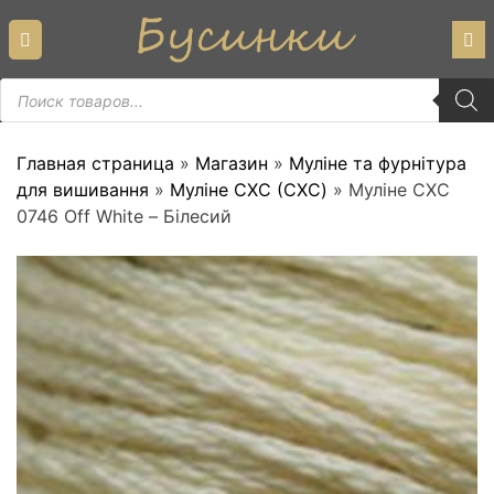
Skip
to
content
Пошук
товарів
Главная страница
»
Магазин
»
Муліне та фурнітура
для вишивання
»
Муліне СХС (CXC)
»
Муліне СХС
0746 Off White – Білесий