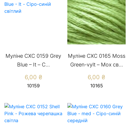
Муліне СХС 0159 Grey
Муліне СХС 0165 Moss
Blue – It – С...
Green-vylt – Мох св...
6,00
₴
6,00
₴
10159
10165