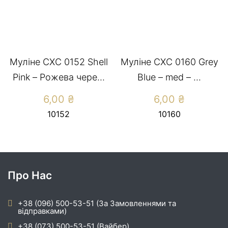
Муліне CXC 0152 Shell
Муліне СХС 0160 Grey
Pink – Рожева чере...
Blue – med – ...
6,00
₴
6,00
₴
10152
10160
Про Нас
+38 (096) 500-53-51 (За Замовленнями та
відправками)
+38 (073) 500-53-51 (Вайбер)