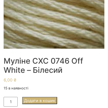
Муліне СХС 0746 Off
White – Білесий
6,00
₴
15 в наявності
Муліне
Додати в кошик
СХС