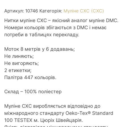
0746
Off
Артикул:
10746
Категорія:
Муліне СХС (CXC)
White
Нитки муліне СХС – якісний аналог муліне DMC.
-
Номери кольорів збігаються з DMC і немає
Білесий
потреби в таблицях перекладу.
кількість
Моток 8 метрів у 6 додавань;
Не линяють;
Не вигоряють;
2 етикетки;
Палітра 447 кольорів.
Склад – 100% поліестер
Муліне CXC виробляється відповідно до
міжнародного стандарту Oeko-Tex® Standard
100 TESTEX м. Цюріх Швейцарія.