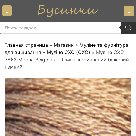
Skip
to
content
Пошук
товарів
Главная страница
»
Магазин
»
Муліне та фурнітура
для вишивання
»
Муліне СХС (CXC)
»
Муліне СХС
3862 Mocha Beige dk – Темно-коричневий бежевий
темний