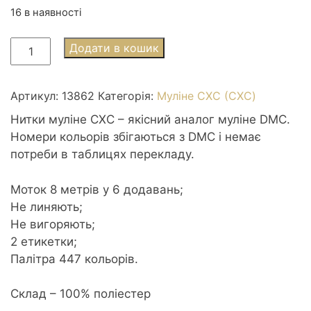
16 в наявності
Муліне
Додати в кошик
СХС
3862
Mocha
Артикул:
13862
Категорія:
Муліне СХС (CXC)
Beige
Нитки муліне СХС – якісний аналог муліне DMC.
dk
Номери кольорів збігаються з DMC і немає
-
потреби в таблицях перекладу.
Темно-
коричневий
Моток 8 метрів у 6 додавань;
бежевий
Не линяють;
темний
Не вигоряють;
кількість
2 етикетки;
Палітра 447 кольорів.
Склад – 100% поліестер