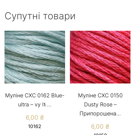
Супутні товари
Муліне СХС 0162 Blue-
Муліне CXC 0150
ultra – vy It ̵...
Dusty Rose –
Припорошена...
6,00
₴
6,00
₴
10162