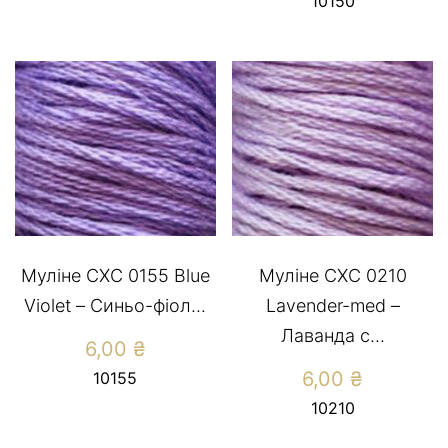
10150
Муліне СХС 0155 Blue
Муліне СХС 0210
Violet – Синьо-фіол...
Lavender-med –
Лаванда с...
6,00
₴
6,00
₴
10155
10210