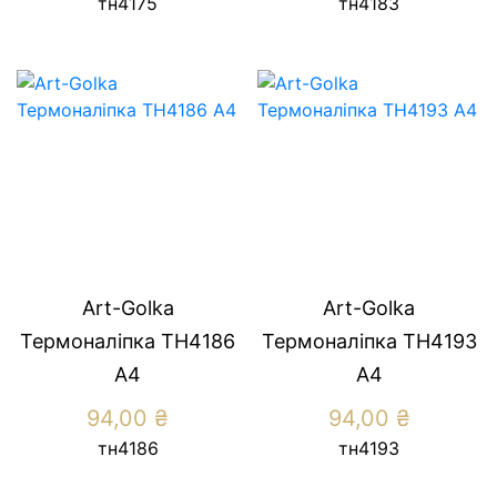
тн4175
тн4183
Art-Golka
Art-Golka
Термоналіпка ТН4186
Термоналіпка ТН4193
А4
А4
94,00
₴
94,00
₴
тн4186
тн4193