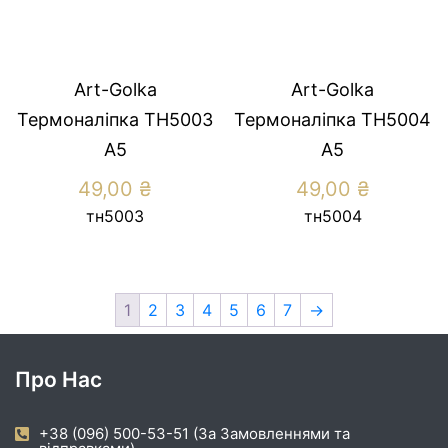
Art-Golka
Art-Golka
Термоналіпка ТН5003
Термоналіпка ТН5004
А5
А5
49,00
₴
49,00
₴
тн5003
тн5004
1
2
3
4
5
6
7
→
Про Нас
+38 (096) 500-53-51 (За Замовленнями та