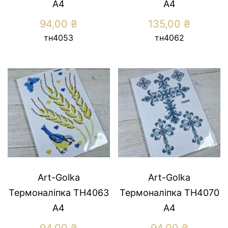
А4
А4
94,00
₴
135,00
₴
тн4053
тн4062
Art-Golka
Art-Golka
Термоналіпка ТН4063
Термоналіпка ТН4070
А4
А4
94,00
₴
94,00
₴