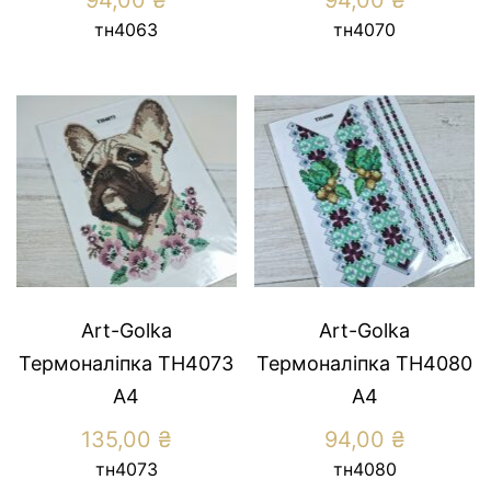
тн4063
тн4070
Art-Golka
Art-Golka
Термоналіпка ТН4073
Термоналіпка ТН4080
А4
А4
135,00
₴
94,00
₴
тн4073
тн4080