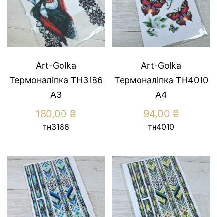
Art-Golka
Art-Golka
Термоналіпка ТН3186
Термоналіпка ТН4010
А3
А4
180,00
₴
94,00
₴
тн3186
тн4010