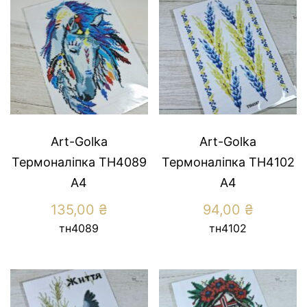
Art-Golka
Art-Golka
Термоналіпка ТН4089
Термоналіпка ТН4102
А4
А4
135,00
₴
94,00
₴
тн4089
тн4102