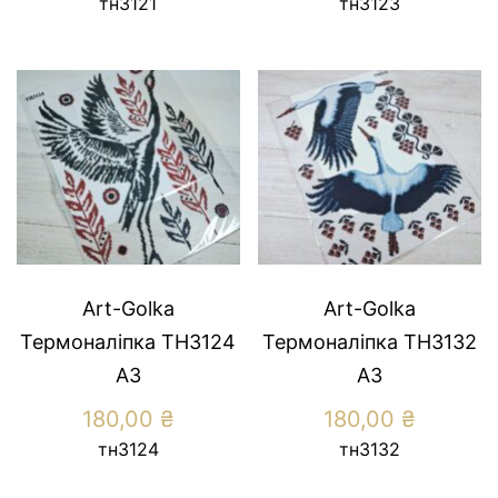
тн3121
тн3123
Art-Golka
Art-Golka
Термоналіпка ТН3124
Термоналіпка ТН3132
А3
А3
180,00
₴
180,00
₴
тн3124
тн3132