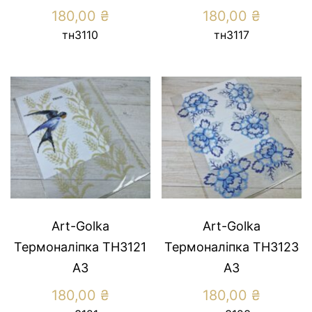
180,00
₴
180,00
₴
тн3110
тн3117
Art-Golka
Art-Golka
Термоналіпка ТН3121
Термоналіпка ТН3123
А3
А3
180,00
₴
180,00
₴