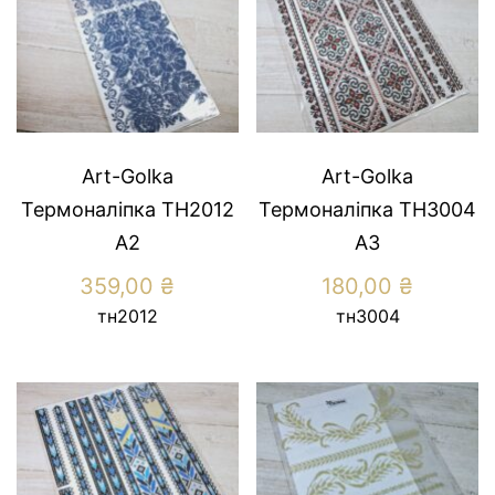
Art-Golka
Art-Golka
Термоналіпка ТН2012
Термоналіпка ТН3004
А2
А3
359,00
₴
180,00
₴
тн2012
тн3004