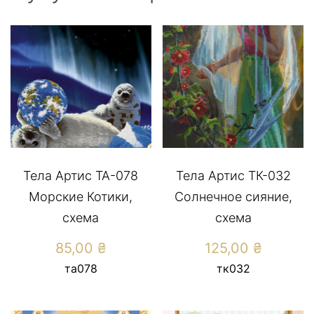
Тела Артис ТА-078
Тела Артис ТК-032
Морские Котики,
Солнечное сияние,
схема
схема
85,00
₴
125,00
₴
та078
тк032