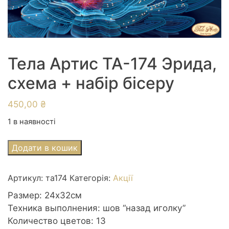
Тела Артис ТА-174 Эрида,
схема + набір бісеру
450,00
₴
1 в наявності
Тела
Додати в кошик
Артис
ТА-174
Артикул:
та174
Категорія:
Акції
Эрида,
схема
Размер: 24х32см
+
Техника выполнения: шов “назад иголку”
набір
Количество цветов: 13