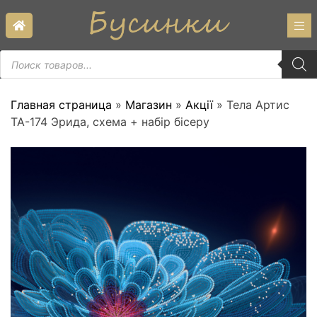
Skip
to
content
Пошук
товарів
Главная страница
»
Магазин
»
Акції
»
Тела Артис
ТА-174 Эрида, схема + набір бісеру