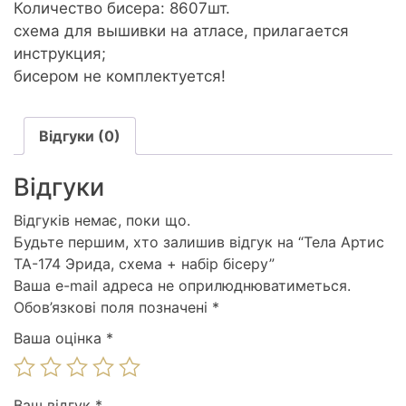
бісеру
Количество бисера: 8607шт.
кількість
схема для вышивки на атласе, прилагается
инструкция;
бисером не комплектуется!
Відгуки (0)
Відгуки
Відгуків немає, поки що.
Будьте першим, хто залишив відгук на “Тела Артис
ТА-174 Эрида, схема + набір бісеру”
Ваша e-mail адреса не оприлюднюватиметься.
Обов’язкові поля позначені
*
Ваша оцінка
*
Ваш відгук
*