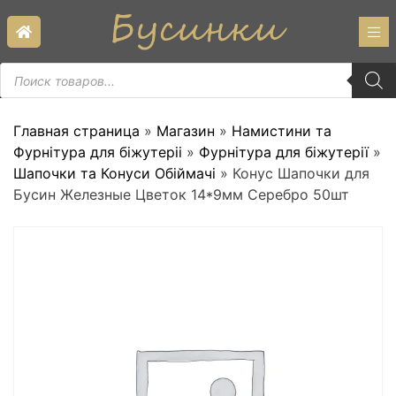
Skip
to
content
Пошук
товарів
Главная страница
»
Магазин
»
Намистини та
Фурнітура для біжутеріі
»
Фурнітура для біжутерії
»
Шапочки та Конуси Обіймачі
»
Конус Шапочки для
Бусин Железные Цветок 14*9мм Серебро 50шт