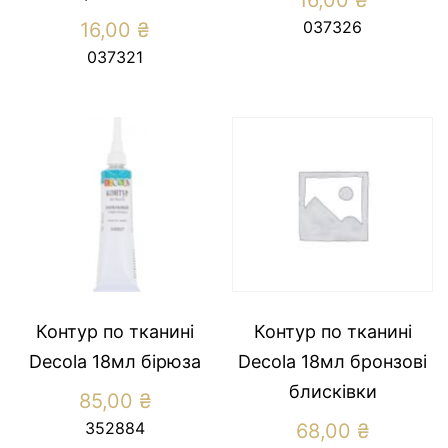
16,00
₴
037326
16,00
₴
037321
Контур по тканині
Контур по тканині
Decola 18мл бірюза
Decola 18мл бронзові
блисківки
85,00
₴
352884
68,00
₴