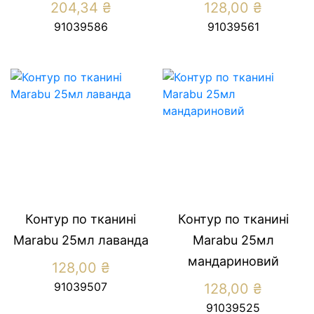
204,34
₴
128,00
₴
91039586
91039561
Контур по тканині
Контур по тканині
Marabu 25мл лаванда
Marabu 25мл
мандариновий
128,00
₴
91039507
128,00
₴
91039525