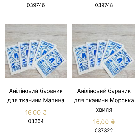
039746
039748
Аніліновий барвник
Аніліновий барвник
для тканини Малина
для тканини Морська
хвиля
16,00
₴
08264
16,00
₴
037322