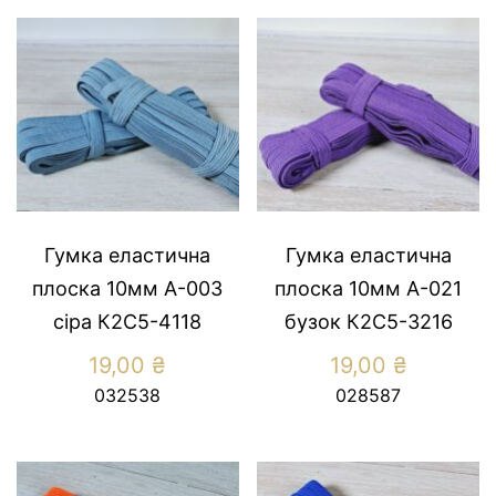
Гумка еластична
Гумка еластична
плоска 10мм А-003
плоска 10мм А-021
сiра К2С5-4118
бузок К2С5-3216
19,00
₴
19,00
₴
032538
028587