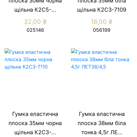
плоска 30мм чорна
плоска 35мм біла
щільна К2С5-...
щільна К2С3-7109
32,00
₴
18,00
₴
025146
056199
Гумка еластична
Гумка еластична
плоска 35мм чорна
плоска 38мм біла
щільна К2С3-...
тонка 4,5г ЛЕ...