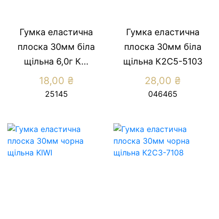
Гумка еластична
Гумка еластична
плоска 30мм біла
плоска 30мм біла
щільна 6,0г К...
щільна К2С5-5103
18,00
₴
28,00
₴
25145
046465