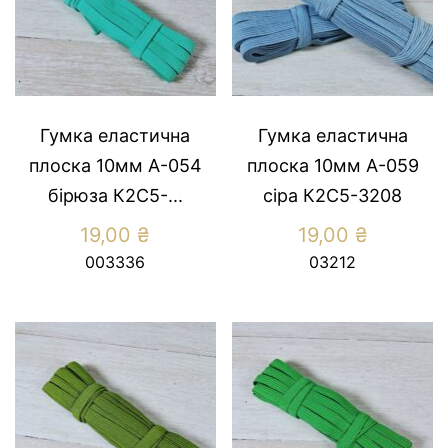
Гумка еластична
Гумка еластична
плоска 10мм А-054
плоска 10мм А-059
бiрюза К2С5-...
сiра К2С5-3208
19,00
₴
19,00
₴
003336
03212