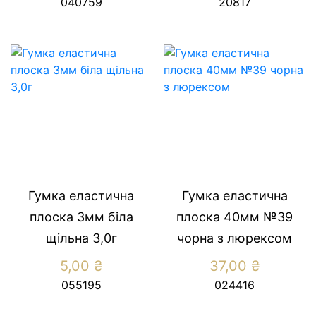
040759
20817
Гумка еластична
Гумка еластична
плоска 3мм біла
плоска 40мм №39
щільна 3,0г
чорна з люрексом
5,00
₴
37,00
₴
055195
024416