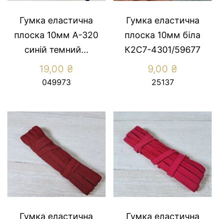
Гумка еластична
Гумка еластична
плоска 10мм А-320
плоска 10мм біла
синiй темний...
К2С7-4301/59677
19,00
₴
9,00
₴
049973
25137
Гумка еластична
Гумка еластична