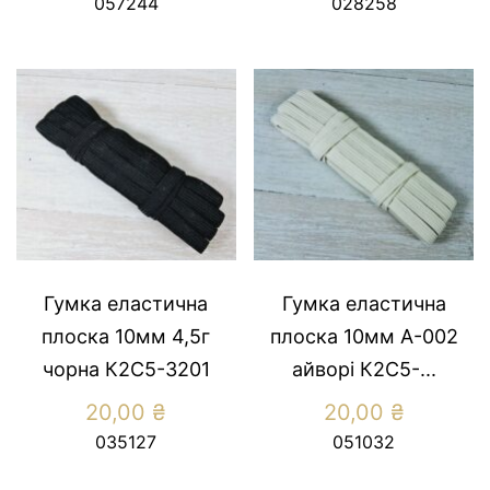
057244
028258
Гумка еластична
Гумка еластична
плоска 10мм 4,5г
плоска 10мм А-002
чорна К2С5-3201
айворі К2С5-...
20,00
₴
20,00
₴
035127
051032