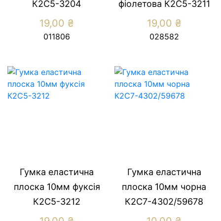
К2С5-3204
фiолетова К2С5-3211
19,00
₴
19,00
₴
011806
028582
Гумка еластична
Гумка еластична
плоска 10мм фуксiя
плоска 10мм чорна
К2С5-3212
К2С7-4302/59678
19,00
₴
10,00
₴