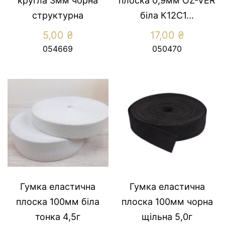
кругла 3мм чорна
плоска 0,9мм OZ-VER
структурна
біла К12С1...
5,00
₴
17,00
₴
054669
050470
Гумка еластична
Гумка еластична
плоска 100мм біла
плоска 100мм чорна
тонка 4,5г
щільна 5,0г