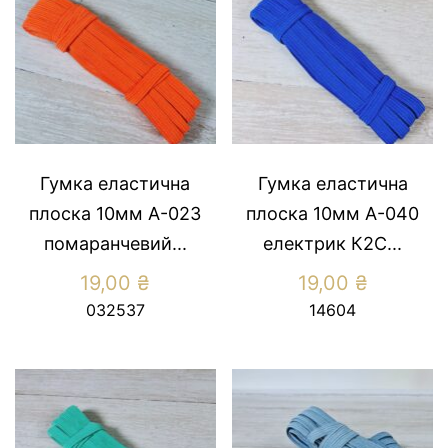
Гумка еластична
Гумка еластична
плоска 10мм А-023
плоска 10мм А-040
помаранчевий...
електрик К2С...
19,00
₴
19,00
₴
032537
14604