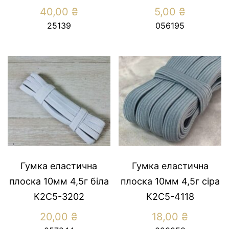
40,00
₴
5,00
₴
25139
056195
Гумка еластична
Гумка еластична
плоска 10мм 4,5г біла
плоска 10мм 4,5г сіра
К2С5-3202
К2С5-4118
20,00
₴
18,00
₴