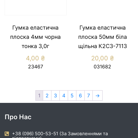
Гумка еластична
Гумка еластична
плоска 4мм чорна
плоска 50мм біла
тонка 3,0г
щільна К2С3-7113
4,00
₴
20,00
₴
23467
031682
1
2
3
4
5
6
7
→
Про Нас
+38 (096) 500-53-51 (За Замовленнями та