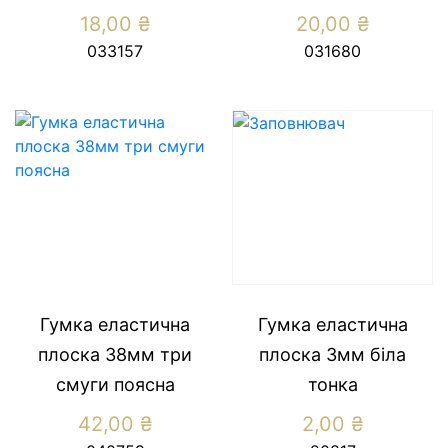
18,00
₴
20,00
₴
033157
031680
Гумка еластична
Гумка еластична
плоска 38мм три
плоска 3мм біла
смуги поясна
тонка
42,00
₴
2,00
₴