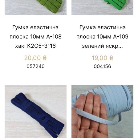
Гумка еластична
Гумка еластична
плоска 10мм А-108
плоска 10мм А-109
хакі К2С5-3116
зелений яскр...
20,00
₴
19,00
₴
057240
004156