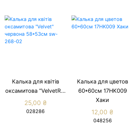
Калька для квітів
Калька для цветов
оксамитова “VelvetR...
60*60см 17HK009
Хаки
25,00
₴
028286
12,00
₴
048256