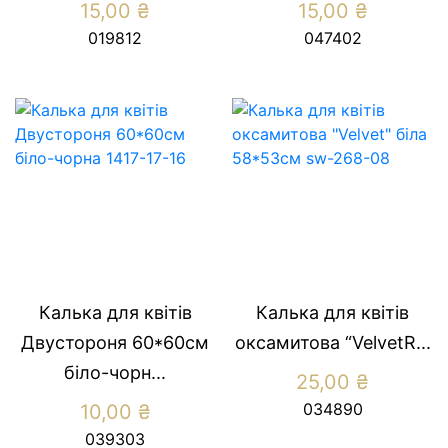
15,00
₴
15,00
₴
019812
047402
Калька для квітів
Калька для квітів
Двустороня 60*60см
оксамитова “VelvetR...
біло-чорн...
25,00
₴
034890
10,00
₴
039303