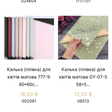
024604
1717707
Калька (плівка) для
Калька (плівка) для
квітів матова 777-9
квітів матова GY-07-5
60*60с...
58*5...
18,00
₴
12,00
₴
002091
06513