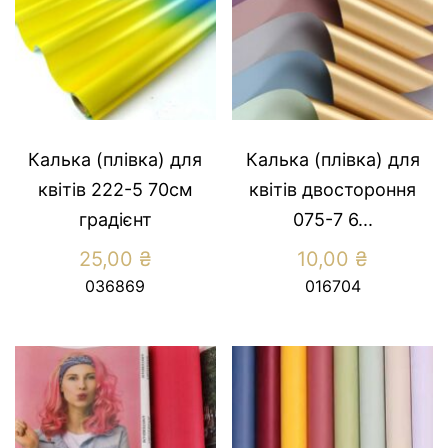
Калька (плівка) для
Калька (плівка) для
квітів 222-5 70см
квітів двостороння
градієнт
075-7 6...
25,00
₴
10,00
₴
036869
016704