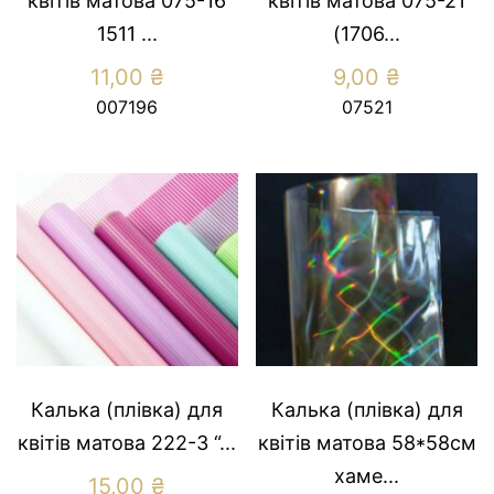
квітів матова 075-16
квітів матова 075-21
1511 ...
(1706...
11,00
₴
9,00
₴
007196
07521
Калька (плівка) для
Калька (плівка) для
квітів матова 222-3 “...
квітів матова 58*58см
хаме...
15,00
₴