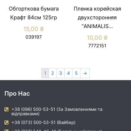
Обгорткова бумага
Пленка корейская
Крафт 84см 125гр
двухсторонняя
“ANIMALIS...
15,00
₴
039197
10,00
₴
7772151
1
2
3
4
5
→
Про Нас
+38 (096) 500-53-51 (За Замовленнями та
відправками)
+38 (073) 500-53-51 (Вайбер)