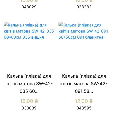
048029
028282
Калька (плівка) для
Калька (плівка) для
квітів матова SW-42-
квітів матова SW-42-
035 60...
091 58...
18,00
₴
12,00
₴
033039
048595