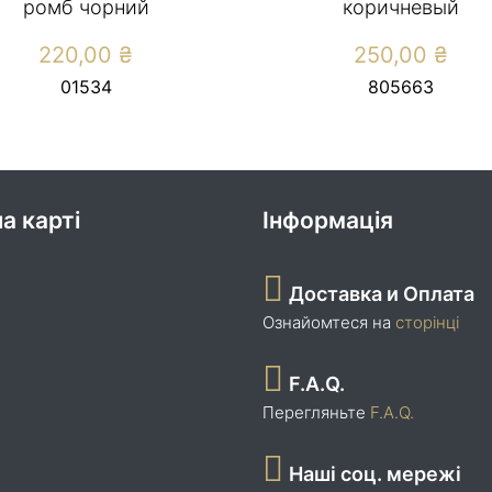
ромб чорний
коричневый
220,00
₴
250,00
₴
01534
805663
а карті
Інформація
Доставка и Оплата
Ознайомтеся на
сторінці
F.A.Q.
Перегляньте
F.A.Q.
Наші соц. мережі