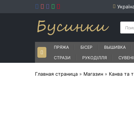
Skip
Україн
to
content
Пошу
товар
ПРЯЖА
БІСЕР
ВЫШИВКА
СТРАЗИ
РУКОДІЛЛЯ
СУВЕН
Главная страница
»
Магазин
»
Канва та 