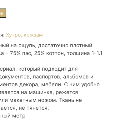
ик
ія:
Хутро, кожзам
ный на ощупь, достаточно плотный
а – 75% пэс, 25% коттон, толщина 1-1.1
ериал, который подходит для
документов, паспортов, альбомов и
ментов декора, мебели. С ним удобно
шивается на машинке, режется
ли макетным ножом. Ткань не
ается, не тянется.
нный метр