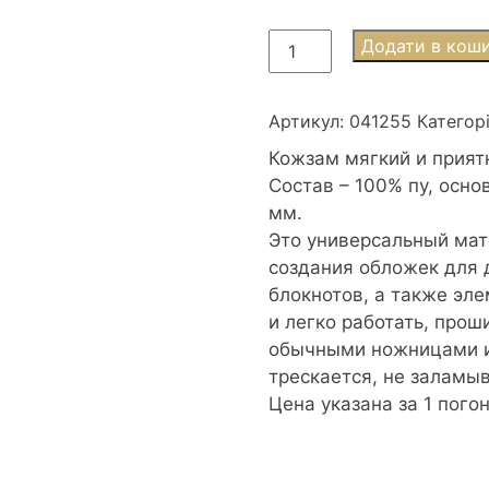
Мебельная
Додати в кош
кожа,
кожзам
1,5м
Артикул:
041255
Категор
бежево-
Кожзам мягкий и прият
коричневый
Состав – 100% пу, основ
кількість
мм.
Это универсальный мат
создания обложек для 
блокнотов, а также эле
и легко работать, про
обычными ножницами и
трескается, не заламыв
Цена указана за 1 пого