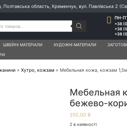
а, Полтавська область, Кременчук, вул. Павлівська 2 (С
ПН-ПТ
к
+38 (0
ів
+38 (
+38 (0
ШВЕЙНІ МАТЕРІАЛИ
ХУДОЖНІ МАТЕРІАЛИ
ЗАГОТОВ
ІРИ
тканини
»
Хутро, кожзам
»
Мебельная кожа, кожзам 1,5
Мебельная к
бежево-кор
250,00
₴
2 в наявності