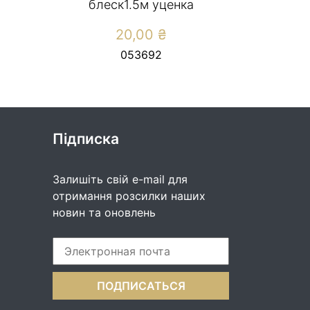
блеск1.5м уценка
20,00
₴
053692
Підписка
Залишіть свій e-mail для
отримання розсилки наших
новин та оновлень