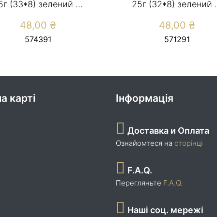
5г (33*8) зелений ...
25г (32*8) зелений .
48,00
₴
48,00
₴
574391
571291
а карті
Інформація
Доставка и Оплата
Ознайомтеся на
сторінці
F.A.Q.
Перегляньте
F.A.Q.
Наші соц. мережі