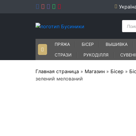
Skip
Україн
to
content
Пошу
товар
ПРЯЖА
БІСЕР
ВЫШИВКА
СТРАЗИ
РУКОДІЛЛЯ
СУВЕН
Главная страница
»
Магазин
»
Бісер
»
Бі
зелений мелований