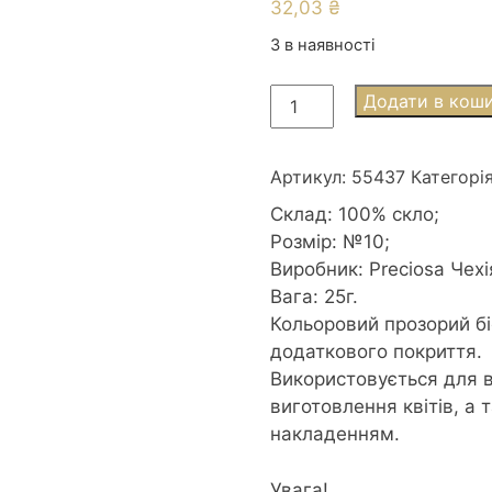
32,03
₴
3 в наявності
Бісер
Додати в кош
55437
Preciosa
10/0
Артикул:
55437
Категорі
25г
Склад: 100% скло;
(45*11)
Розмір: №10;
свiтло-
Виробник: Preciosa Чехі
зелений
Вага: 25г.
мелований
Кольоровий прозорий біс
кількість
додаткового покриття.
Використовується для 
виготовлення квітів, а 
накладенням.
Увага!