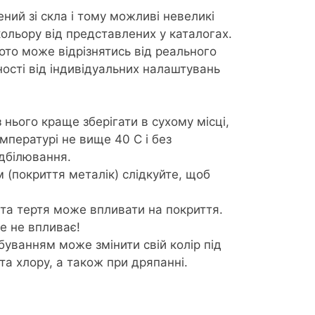
ний зі скла і тому можливі невеликі
кольору від представлених у каталогах.
фото може відрізнятись від реального
ності від індивідуальних налаштувань
з нього краще зберігати в сухому місці,
пературі не вище 40 С і без
ідбілювання.
м (покриття металік) слідкуйте, щоб
та тертя може впливати на покриття.
це не впливає!
буванням може змінити свій колір під
та хлору, а також при дряпанні.