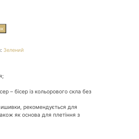
ик
я:
Зелений
я;
ер – бісер із кольорового скла без
вишивки, рекомендується для
також як основа для плетіння з