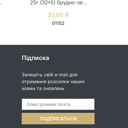
..
25г (32*5) брудно-зе...
35,00
₴
01152
Підписка
Залишіть свій e-mail для
отримання розсилки наших
новин та оновлень