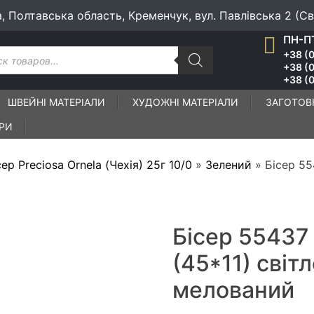
а, Полтавська область, Кременчук, вул. Павлівська 2 (С
ПН-ПТ
к
+38 (0
ів
+38 (
+38 (0
ШВЕЙНІ МАТЕРІАЛИ
ХУДОЖНІ МАТЕРІАЛИ
ЗАГОТОВ
ІРИ
сер Preciosa Ornela (Чехiя) 25г 10/0
»
Зелений
»
Бісер 55
Бісер 55437 
(45*11) свiт
мелований