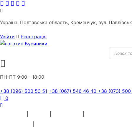
Skip
to
content
Україна, Полтавська область, Кременчук, вул. Павлівсь
Увійти
Реєстрація
Пошук
товарів
ПН-ПТ 9:00 - 18:00
+38 (096) 500 53 51
+38 (067) 546 46 40
+38 (073) 500
0
ПРЯЖА
БІСЕР
ВЫШИВКА
ШВЕЙНІ МАТЕРІАЛИ
СУВЕНІРИ