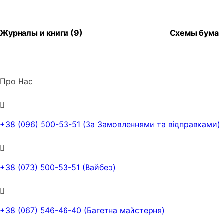
Журналы и книги
(9)
Схемы бум
Про Нас
+38 (096) 500-53-51 (За Замовленнями та відправками
+38 (073) 500-53-51 (Вайбер)
+38 (067) 546-46-40 (Багетна майстерня)