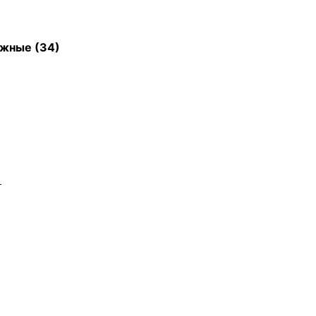
ажные
(34)
)