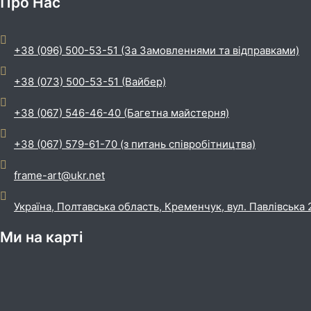
Про Нас
+38 (096) 500-53-51 (За Замовленнями та відправками)
+38 (073) 500-53-51 (Вайбер)
+38 (067) 546-46-40 (Багетна майстерня)
+38 (067) 579-61-70 (з питань співробітництва)
frame-art@ukr.net
Україна, Полтавська область, Кременчук, вул. Павлівська 
Ми на карті