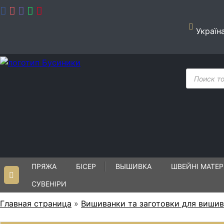
Skip
to
content
Україн
Пошук
товарів
ПРЯЖА
БІСЕР
ВЫШИВКА
ШВЕЙНІ МАТЕР
СУВЕНІРИ
Главная страница
»
Вишиванки та заготовки для виши