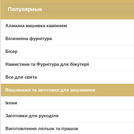
Популярные
Алмазна вишивка камінням
Білизняна фурнітура
Бісер
Намистини та Фурнітура для біжутеріі
Все для свята
Вишиванки та заготовки для вишивання
Ікони
Заготовки для рукоділя
Виготовлення ляльок та іграшок