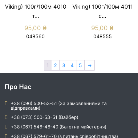
Viking) 100г/100м 4010
Viking) 100г/100м 4011
т...
с...
95,00
₴
95,00
₴
048560
048555
1
2
3
4
5
→
Про Нас
+38 (096) 500-53-51 (За Замовленнями та
відправками)
+38 (073) 500-53-51 (Вайбер)
+38 (067) 546-46-40 (Багетна майстерня)
+38 (067) 579-61-70 (з питань співробітництва)