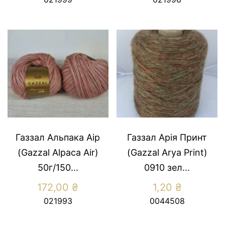
Газзал Альпака Аір
Газзал Арія Принт
(Gazzal Alpaca Air)
(Gazzal Arya Print)
50г/150...
0910 зел...
172,00
₴
1,20
₴
021993
0044508