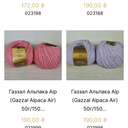
172,00
₴
190,00
₴
023198
023188
Газзал Альпака Аір
Газзал Альпака Аір
(Gazzal Alpaca Air)
(Gazzal Alpaca Air)
50г/150...
50г/150...
190,00
₴
190,00
₴
021999
021996