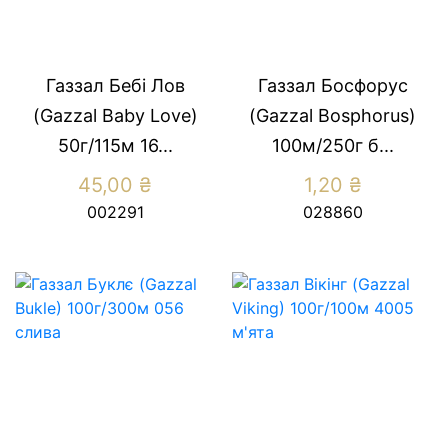
Газзал Бебі Лов
Газзал Босфорус
(Gazzal Baby Love)
(Gazzal Bosphorus)
50г/115м 16...
100м/250г б...
45,00
₴
1,20
₴
002291
028860