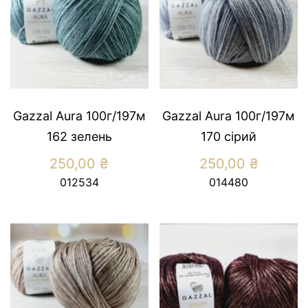
Gazzal Aura 100г/197м
Gazzal Aura 100г/197м
162 зелень
170 сірий
250,00
₴
250,00
₴
012534
014480