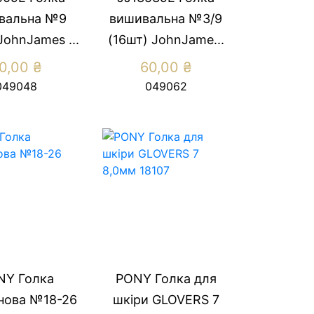
вальна №9
вишивальна №3/9
JohnJames ...
(16шт) JohnJame...
0,00
₴
60,00
₴
049048
049062
NY Голка
PONY Голка для
нова №18-26
шкіри GLOVERS 7