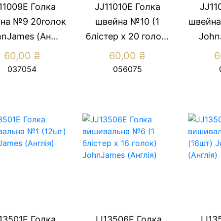
11009E Голка
JJ11010E Голка
JJ11
на №9 20голок
швейна №10 (1
швейна
nJames (Ан...
блістер х 20 голо...
John
60,00
₴
60,00
₴
6
037054
056075
13501Е Голка
JJ13506E Голка
JJ13