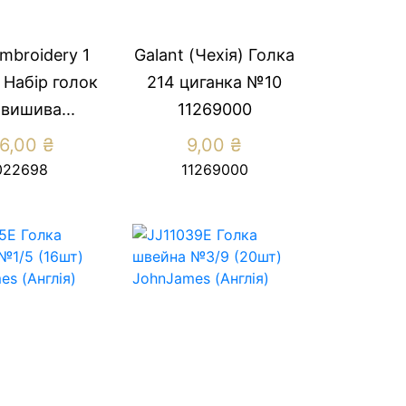
mbroidery 1
Galant (Чехія) Голка
 Набір голок
214 циганка №10
 вишива...
11269000
6,00
₴
9,00
₴
022698
11269000