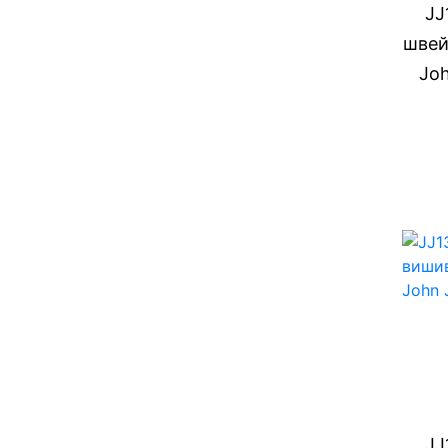
JJ
швей
Joh
JJ