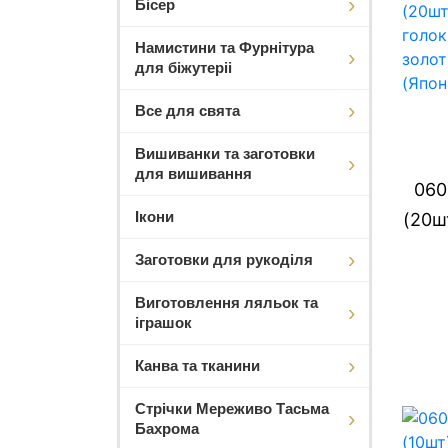
Бісер
Намистини та Фурнітура
для біжутеріі
Все для свята
Вишиванки та заготовки
для вишивання
060
Ікони
(20ш
Заготовки для рукоділя
Виготовлення ляльок та
іграшок
Канва та тканини
Стрічки Мереживо Тасьма
Бахрома