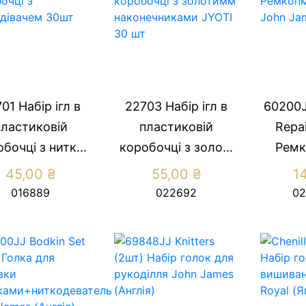
01 Набір ігл в
22703 Набір ігл в
60200J
пластиковій
пластиковій
Repai
бочці з нитк...
коробочці з золо...
Ремк
45,00
₴
55,00
₴
1
016889
022692
02