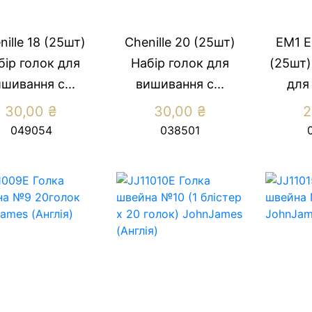
nille 18 (25шт)
Chenille 20 (25шт)
EM1 E
бір голок для
Набір голок для
(25шт)
шивання с...
вишивання с...
для
30,00
₴
30,00
₴
2
049054
038501