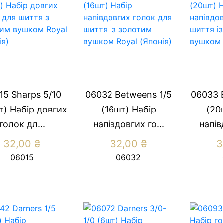
15 Sharps 5/10
06032 Betweens 1/5
06033 
т) Набір довгих
(16шт) Набір
(20
голок дл...
напівдовгих го...
напів
32,00
₴
32,00
₴
3
06015
06032