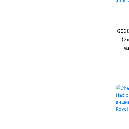
6090
(2
ви