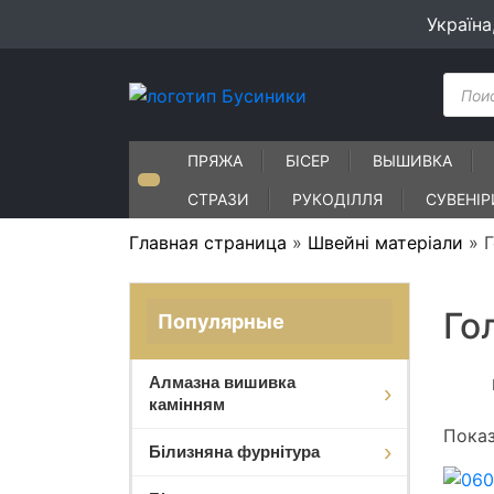
Skip
Україна
to
content
Пошу
товар
ПРЯЖА
БІСЕР
ВЫШИВКА
СТРАЗИ
РУКОДІЛЛЯ
СУВЕНІР
Главная страница
»
Швейні матеріали
»
Г
Го
Популярные
Алмазна вишивка
камінням
Показ
Білизняна фурнітура