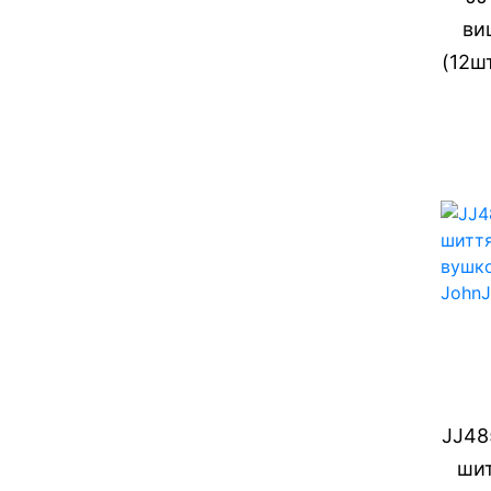
ви
(12шт
JJ48
шит