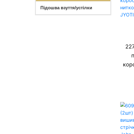
Підошва взуття/устілки
227
коро