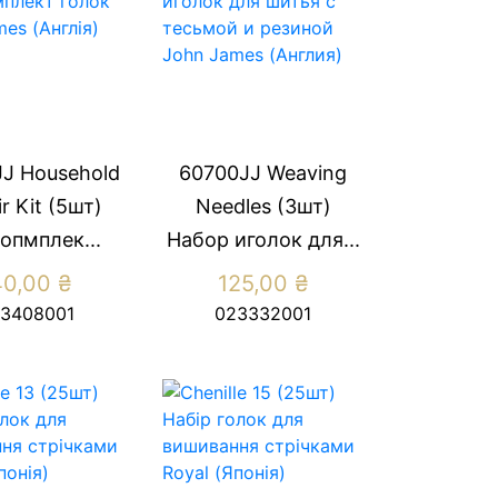
J Household
60700JJ Weaving
r Kit (5шт)
Needles (3шт)
опмплек...
Набор иголок для...
40,00
₴
125,00
₴
3408001
023332001