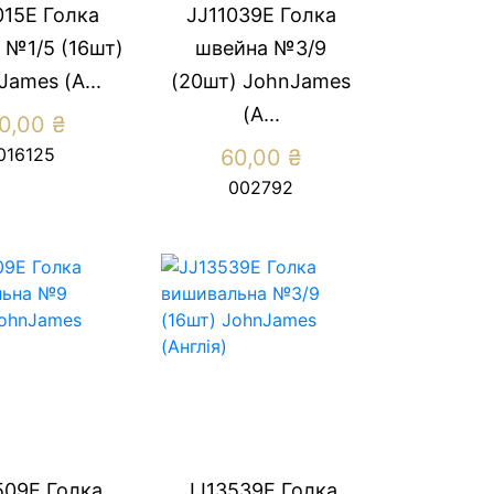
015E Голка
JJ11039E Голка
 №1/5 (16шт)
швейна №3/9
James (А...
(20шт) JohnJames
(А...
0,00
₴
016125
60,00
₴
002792
509E Голка
JJ13539E Голка