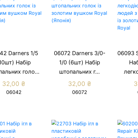
42 Darners 1/5
06072 Darners 3/0-
06093 S
10шт) Набір
1/0 (6шт) Набір
Наб
альних голо...
штопальних г...
легко
32,00
₴
32,00
₴
3
06042
06072