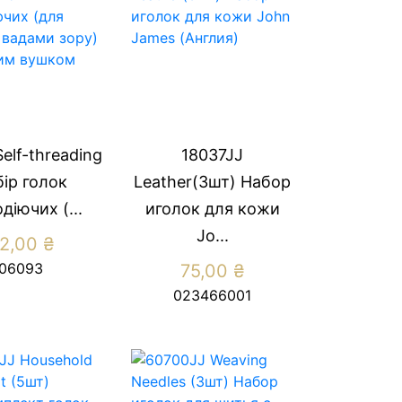
elf-threading
18037JJ
ір голок
Leather(3шт) Набор
діючих (...
иголок для кожи
Jo...
2,00
₴
06093
75,00
₴
023466001