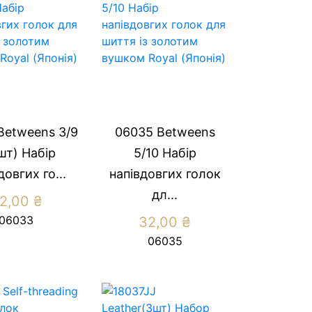
Betweens 3/9
06035 Betweens
шт) Набір
5/10 Набір
довгих го...
напівдовгих голок
дл...
2,00
₴
06033
32,00
₴
06035