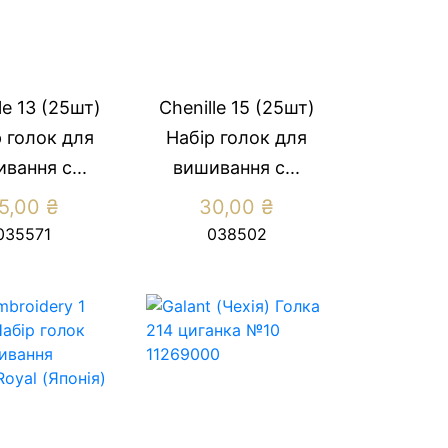
le 13 (25шт)
Chenille 15 (25шт)
 голок для
Набір голок для
вання с...
вишивання с...
5,00
₴
30,00
₴
035571
038502