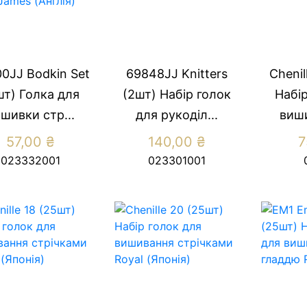
0JJ Bodkin Set
69848JJ Knitters
Chenil
шт) Голка для
(2шт) Набір голок
Набір
шивки стр...
для рукоділ...
виши
57,00
₴
140,00
₴
7
023332001
023301001