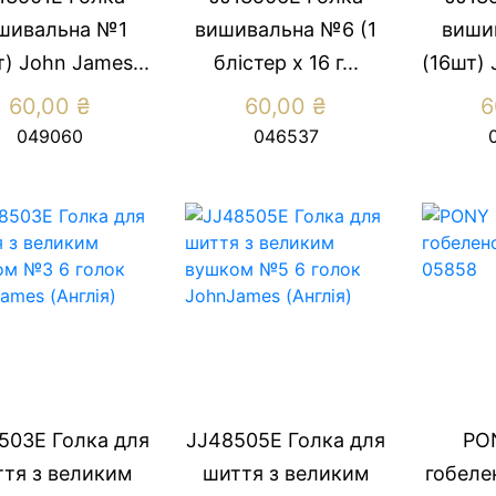
шивальна №1
вишивальна №6 (1
виши
) John James...
блістер х 16 г...
(16шт) 
60,00
₴
60,00
₴
6
049060
046537
503E Голка для
JJ48505E Голка для
PO
тя з великим
шиття з великим
гобеле