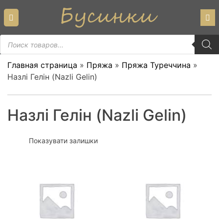
Skip
to
content
Пошук
товарів
Главная страница
»
Пряжа
»
Пряжа Туреччина
»
Назлі Гелін (Nazli Gelin)
Назлі Гелін (Nazli Gelin)
Показувати залишки