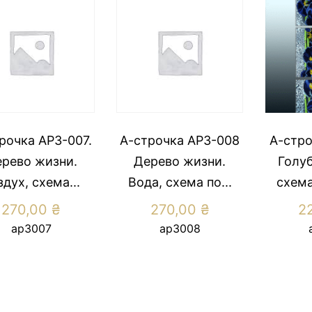
рочка АР3-007.
А-строчка АР3-008
А-стро
рево жизни.
Дерево жизни.
Голуб
здух, схема...
Вода, схема по...
схема
270,00
₴
270,00
₴
2
ар3007
ар3008