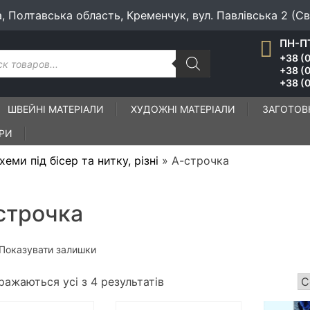
а, Полтавська область, Кременчук, вул. Павлівська 2 (С
ПН-ПТ
к
+38 (0
ів
+38 (
+38 (0
ШВЕЙНІ МАТЕРІАЛИ
ХУДОЖНІ МАТЕРІАЛИ
ЗАГОТОВ
ІРИ
хеми під бісер та нитку, різні
»
А-строчка
строчка
Показувати залишки
ражаються усі з 4 результатів