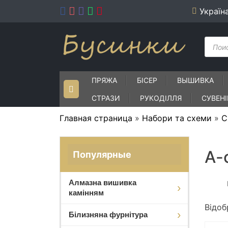
Skip
Україн
to
content
Пошу
товар
ПРЯЖА
БІСЕР
ВЫШИВКА
СТРАЗИ
РУКОДІЛЛЯ
СУВЕН
Главная страница
»
Набори та схеми
»
С
А-
Популярные
Алмазна вишивка
камінням
Відоб
Білизняна фурнітура