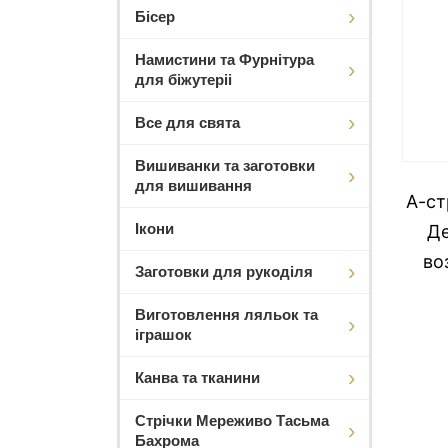
Бісер
Намистини та Фурнітура
для біжутеріі
Все для свята
Вишиванки та заготовки
для вишивання
А-ст
Ікони
Де
во
Заготовки для рукоділя
Виготовлення ляльок та
іграшок
Канва та тканини
Стрічки Мереживо Тасьма
Бахрома