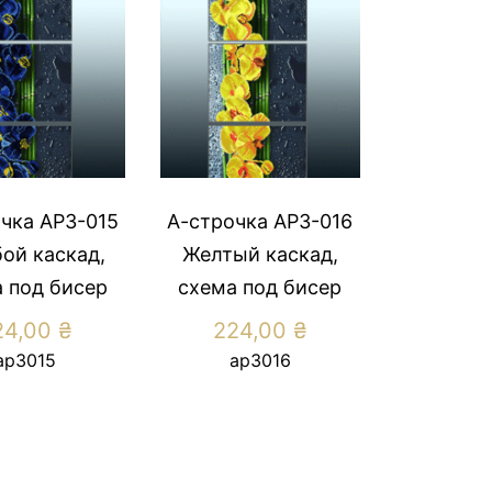
чка АР3-015
А-строчка АР3-016
ой каскад,
Желтый каскад,
 под бисер
схема под бисер
24,00
₴
224,00
₴
ар3015
ар3016