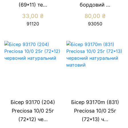
(69*11) те...
бордовий ...
33,00
₴
80,00
₴
91120
93050
Бісер 93170 (204)
Бісер 93170m (831)
Preсiosa 10/0 25г
Preсiosa 10/0 25г
(72*12) че...
(72*13) ч...