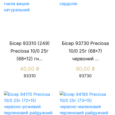
Бісер 93310 (249)
Бісер 93730 Preсiosa
Preсiosa 10/0 25г
10/0 25г (68*7)
(68*12) гн...
червоний ...
40,00
₴
80,00
₴
93310
93730