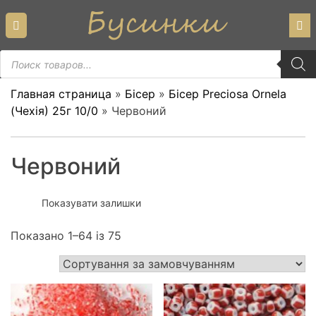
Skip
to
content
Пошук
товарів
Главная страница
»
Бісер
»
Бісер Preciosa Ornela
(Чехiя) 25г 10/0
»
Червоний
Червоний
Показувати залишки
Показано 1–64 із 75