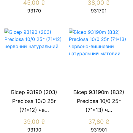
45,00
₴
38,00
₴
93170
931701
Бісер 93190 (203)
Бісер 93190m (832)
Preсiosa 10/0 25г
Preсiosa 10/0 25г
(71*12) че...
(71*13) ч...
39,00
₴
37,80
₴
93190
931901