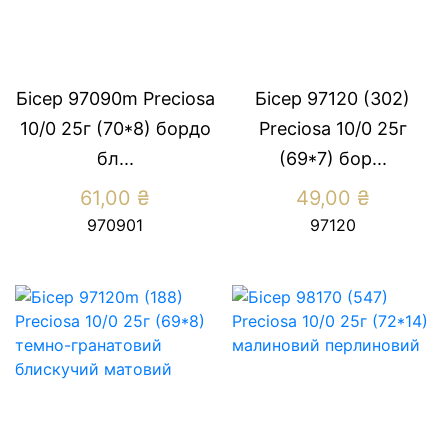
Бісер 97090m Preсiosa
Бісер 97120 (302)
10/0 25г (70*8) бордо
Preсiosa 10/0 25г
бл...
(69*7) бор...
61,00
₴
49,00
₴
970901
97120