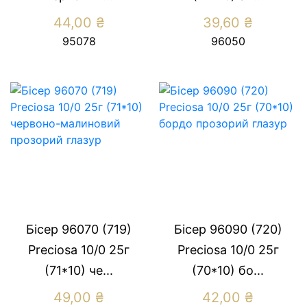
44,00
₴
39,60
₴
95078
96050
Бісер 96070 (719)
Бісер 96090 (720)
Preсiosa 10/0 25г
Preсiosa 10/0 25г
(71*10) че...
(70*10) бо...
49,00
₴
42,00
₴