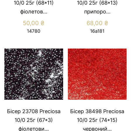
10/0 25г (68*11)
10/0 25г (68*13)
фіолетов...
припоро...
50,00
₴
68,00
₴
14780
16а181
Бісер 23708 Preсiosa
Бісер 38498 Preсiosa
10/0 25г (67*3)
10/0 25г (74*15)
фiолетови...
червоний...