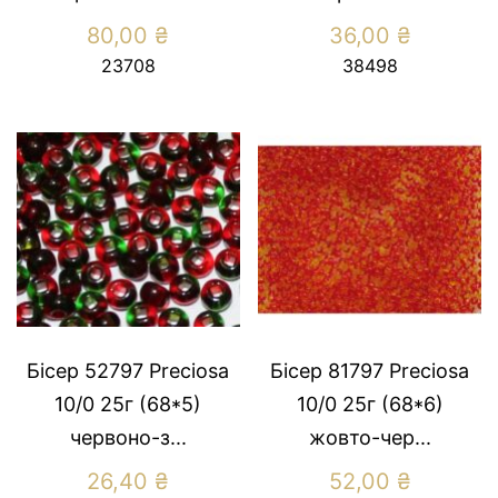
80,00
₴
36,00
₴
23708
38498
Бісер 52797 Preсiosa
Бісер 81797 Preсiosa
10/0 25г (68*5)
10/0 25г (68*6)
червоно-з...
жовто-чер...
26,40
₴
52,00
₴