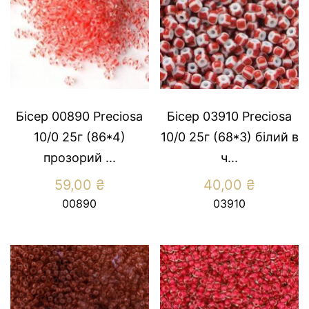
Бісер 00890 Preciosa
Бісер 03910 Preсiosa
10/0 25г (86*4)
10/0 25г (68*3) бiлий в
прозорий ...
ч...
59,00
₴
40,00
₴
00890
03910