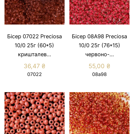
Бісер 07022 Preсiosa
Бісер 08А98 Preсiosa
10/0 25г (60*5)
10/0 25г (76*15)
кришталев...
червоно-...
36,47
₴
55,00
₴
07022
08а98