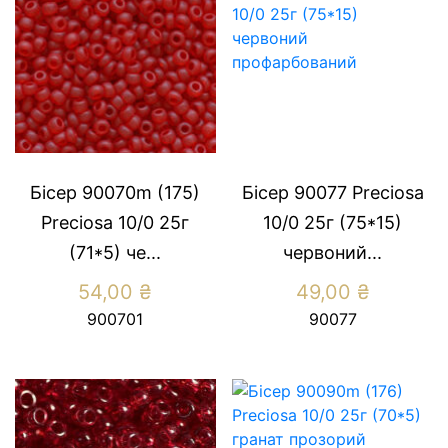
Бісер 90070m (175)
Бісер 90077 Preсiosa
Preсiosa 10/0 25г
10/0 25г (75*15)
(71*5) че...
червоний...
54,00
₴
49,00
₴
900701
90077