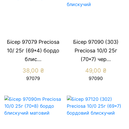
Бісер 97079 Preсiosa
Бісер 97090 (303)
10/ 25г (69*4) бордо
Preсiosa 10/0 25г
блис...
(70*7) чер...
38,00
₴
49,00
₴
97079
97090