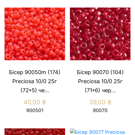
Бісер 90050m (174)
Бісер 90070 (104)
Preсiosa 10/0 25г
Preсiosa 10/0 25г
(72*5) че...
(71*6) чер...
40,00
₴
39,00
₴
900501
90070