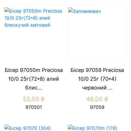
Бісер 97050m Preсiosa
Бісер 97059 Preсiosa
10/0 25г(72*8) алий
10/0 25г (70*4)
блис...
червоний ...
53,00
₴
48,00
₴
970501
97059