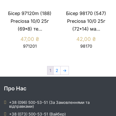
Бісер 97120m (188)
Бісер 98170 (547)
Preсiosa 10/0 25г
Preсiosa 10/0 25г
(69*8) те...
(72*14) ма...
47,00
₴
42,00
₴
971201
98170
1
2
→
Про Нас
+38 (096) 500-53-51 (За Замовленнями та
відправками)
+38 (073) 500-53-51 (Вайбер)