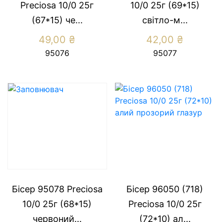
Preсiosa 10/0 25г
10/0 25г (69*15)
(67*15) че...
свiтло-м...
49,00
₴
42,00
₴
95076
95077
Бісер 95078 Preсiosa
Бісер 96050 (718)
10/0 25г (68*15)
Preсiosa 10/0 25г
червоний...
(72*10) ал...