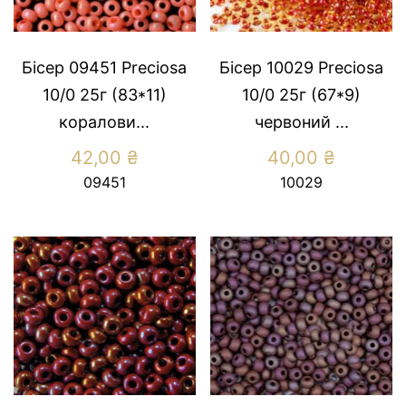
Бісер 09451 Preсiosa
Бісер 10029 Preсiosa
10/0 25г (83*11)
10/0 25г (67*9)
коралови...
червоний ...
42,00
₴
40,00
₴
09451
10029