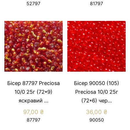
52797
81797
Бісер 87797 Preсiosa
Бісер 90050 (105)
10/0 25г (72*9)
Preсiosa 10/0 25г
яскравий ...
(72*6) чер...
97,00
₴
36,00
₴
87797
90050