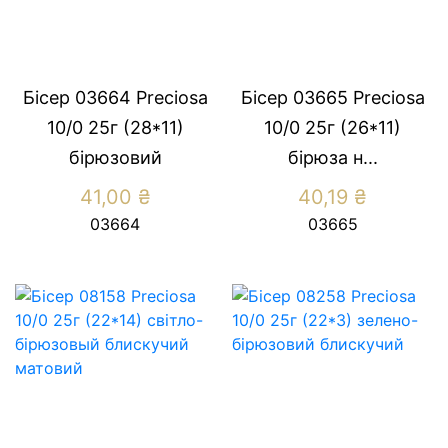
Бісер 03664 Preciosa
Бісер 03665 Preciosa
10/0 25г (28*11)
10/0 25г (26*11)
бiрюзовий
бiрюза н...
41,00
₴
40,19
₴
03664
03665