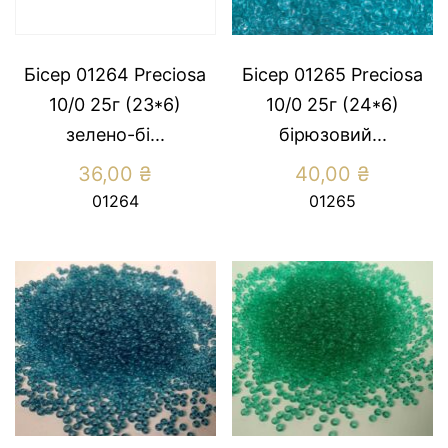
Бісер 01264 Preсiosa
Бісер 01265 Preсiosa
10/0 25г (23*6)
10/0 25г (24*6)
зелено-бi...
бірюзовий...
36,00
₴
40,00
₴
01264
01265