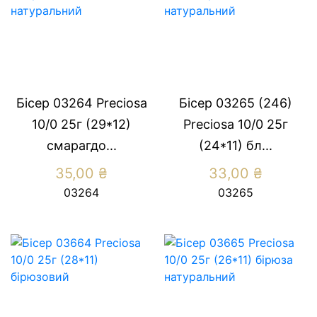
Бісер 03264 Preсiosa
Бісер 03265 (246)
10/0 25г (29*12)
Preсiosa 10/0 25г
смарагдо...
(24*11) бл...
35,00
₴
33,00
₴
03264
03265