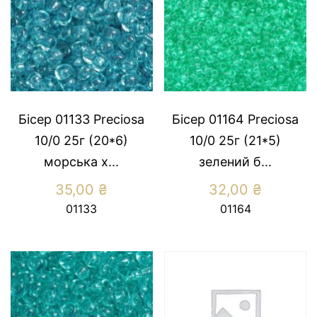
Бісер 01133 Preсiosa
Бісер 01164 Preсiosa
10/0 25г (20*6)
10/0 25г (21*5)
морська х...
зелений б...
35,00
₴
32,00
₴
01133
01164