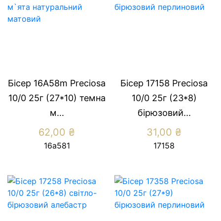
Бісер 16А58m Preciosa
Бісер 17158 Preсiosa
10/0 25г (27*10) темна
10/0 25г (23*8)
м...
бiрюзовий...
62,00
₴
31,00
₴
16а581
17158