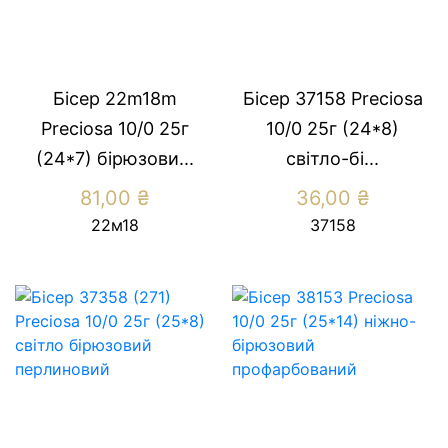
Бісер 22m18m
Бісер 37158 Preсiosa
Preсiosa 10/0 25г
10/0 25г (24*8)
(24*7) бiрюзови...
свiтло-бi...
81,00
₴
36,00
₴
22м18
37158