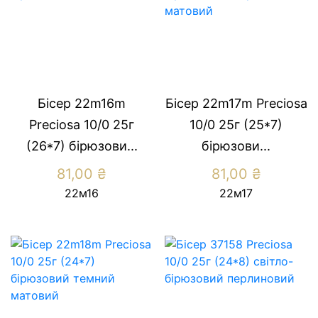
Бісер 22m16m
Бісер 22m17m Preсiosa
Preсiosa 10/0 25г
10/0 25г (25*7)
(26*7) бiрюзови...
бiрюзови...
81,00
₴
81,00
₴
22м16
22м17