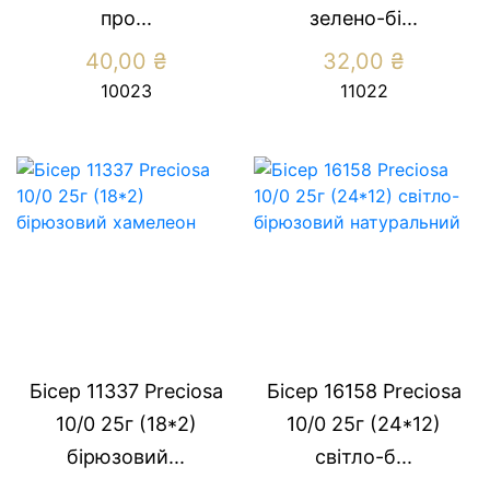
про...
зелено-бi...
40,00
₴
32,00
₴
10023
11022
Бісер 11337 Preсiosa
Бісер 16158 Preсiosa
10/0 25г (18*2)
10/0 25г (24*12)
бiрюзовий...
свiтло-б...