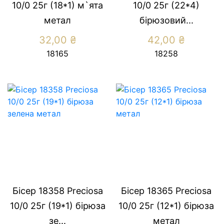
10/0 25г (18*1) м`ята
10/0 25г (22*4)
метал
бiрюзовий...
32,00
₴
42,00
₴
18165
18258
Бісер 18358 Preсiosa
Бісер 18365 Preсiosa
10/0 25г (19*1) бiрюза
10/0 25г (12*1) бiрюза
зе...
метал