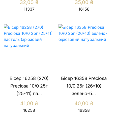
32,00
₴
35,00
₴
11337
16158
Бісер 16258 (270)
Бісер 16358 Preсiosa
Preсiosa 10/0 25г
10/0 25г (26*10)
(25*11) па...
зелено-б...
41,00
₴
40,00
₴
16258
16358