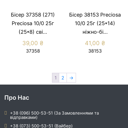
Бісер 37358 (271)
Бісер 38153 Preсiosa
Preсiosa 10/0 25г
10/0 25г (25*14)
(25*8) сві...
нiжно-бi...
39,00
₴
41,00
₴
37358
38153
1
2
→
Про Нас
+38 (096) 500-53-51 (За Замовленнями та
відправками)
+38 (073) 500-53-51 (Вайбер)