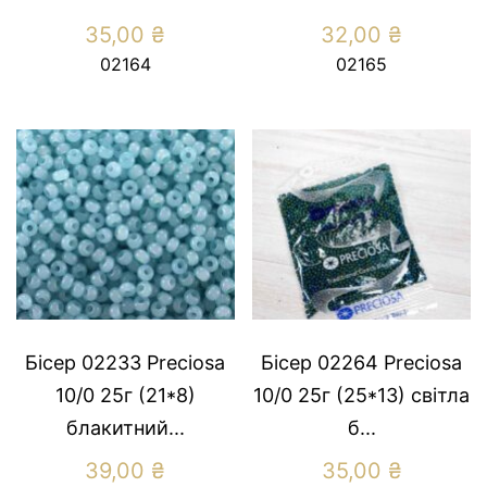
35,00
₴
32,00
₴
02164
02165
Бісер 02233 Preсiosa
Бісер 02264 Preсiosa
10/0 25г (21*8)
10/0 25г (25*13) свiтла
блакитний...
б...
39,00
₴
35,00
₴