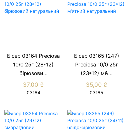
Бісер 03164 Preсiosa
Бісер 03165 (247)
10/0 25г (28*12)
Preсiosa 10/0 25г
бiрюзови...
(23*12) м&...
37,00
₴
35,00
₴
03164
03165