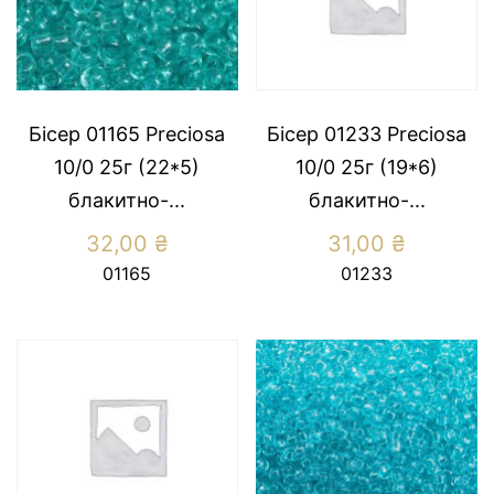
Бісер 01165 Preсiosa
Бісер 01233 Preсiosa
10/0 25г (22*5)
10/0 25г (19*6)
блакитно-...
блакитно-...
32,00
₴
31,00
₴
01165
01233