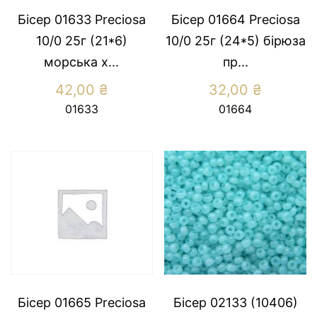
Бісер 01633 Preсiosa
Бісер 01664 Preсiosa
10/0 25г (21*6)
10/0 25г (24*5) бiрюза
морська х...
пр...
42,00
₴
32,00
₴
01633
01664
Бісер 01665 Preсiosa
Бісер 02133 (10406)