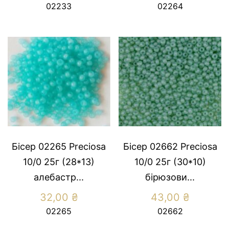
02233
02264
Бісер 02265 Preсiosa
Бісер 02662 Preсiosa
10/0 25г (28*13)
10/0 25г (30*10)
алебастр...
бірюзови...
32,00
₴
43,00
₴
02265
02662