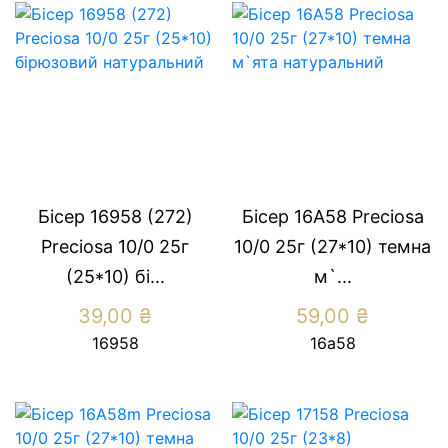
Бісер 16958 (272)
Бісер 16А58 Preciosa
Preсiosa 10/0 25г
10/0 25г (27*10) темна
(25*10) бі...
м`...
39,00
₴
59,00
₴
16958
16а58