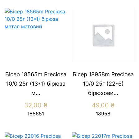
Бісер 18565m Preсiosa
Бісер 18958m Preciosa
10/0 25г (13*1) бiрюза
10/0 25г (22*6)
м...
бiрюзови...
32,00
₴
49,00
₴
185651
18958