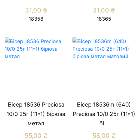
31,00
₴
31,00
₴
18358
18365
Бісер 18536 Preсiosa
Бісер 18536m (640)
10/0 25г (11*1) бiрюза
Preсiosa 10/0 25г (11*1)
метал
бi...
55,00
₴
58,00
₴