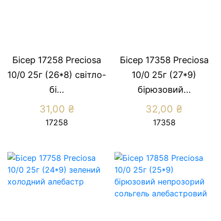
Бісер 17258 Preсiosa
Бісер 17358 Preсiosa
10/0 25г (26*8) свiтло-
10/0 25г (27*9)
бi...
бiрюзовий...
31,00
₴
32,00
₴
17258
17358