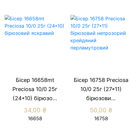
Бісер 16658mt
Бісер 16758 Preсiosa
Preсiosa 10/0 25г
10/0 25г (27*11)
(24*10) бiрюзо...
бірюзови...
34,00
₴
50,00
₴
16658
16758