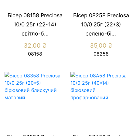
Бісер 08158 Preсiosa
Бісер 08258 Preсiosa
10/0 25г (22*14)
10/0 25г (22*3)
свiтло-б...
зелено-бi...
32,00
₴
35,00
₴
08158
08258