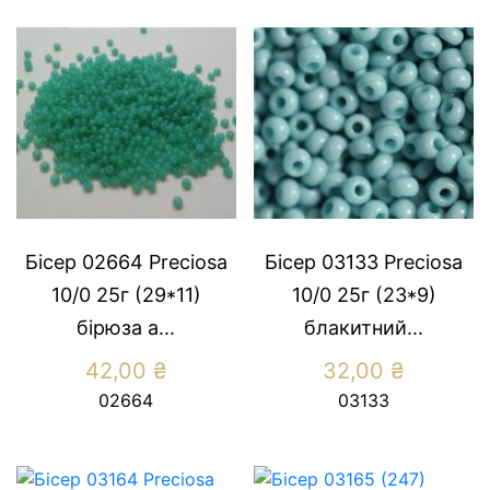
Бісер 02664 Preciosa
Бісер 03133 Preсiosa
10/0 25г (29*11)
10/0 25г (23*9)
бiрюза а...
блакитний...
42,00
₴
32,00
₴
02664
03133