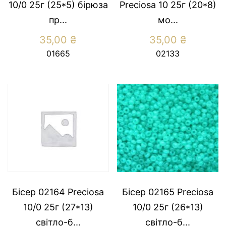
10/0 25г (25*5) бiрюза
Preсiosa 10 25г (20*8)
пр...
мо...
35,00
₴
35,00
₴
01665
02133
Бісер 02164 Preсiosa
Бісер 02165 Preсiosa
10/0 25г (27*13)
10/0 25г (26*13)
свiтло-б...
свiтло-б...