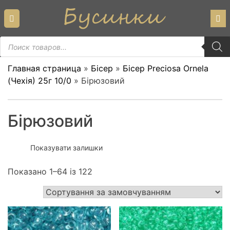
Skip
to
content
Пошук
товарів
Главная страница
»
Бісер
»
Бісер Preciosa Ornela
(Чехiя) 25г 10/0
»
Бірюзовий
Бірюзовий
Показувати залишки
Показано 1–64 із 122