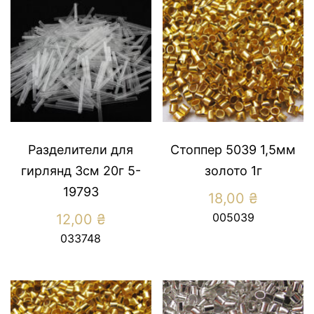
Разделители для
Стоппер 5039 1,5мм
гирлянд 3см 20г 5-
золото 1г
19793
18,00
₴
005039
12,00
₴
033748