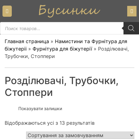
Skip
to
content
Пошук
товарів
Главная страница
»
Намистини та Фурнітура для
біжутеріі
»
Фурнітура для біжутерії
»
Розділювачі,
Трубочки, Стоппери
Розділювачі, Трубочки,
Стоппери
Показувати залишки
Відображаються усі з 13 результатів