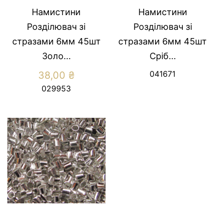
Намистини
Намистини
Розділювач зі
Розділювач зі
стразами 6мм 45шт
стразами 6мм 45шт
Золо...
Сріб...
041671
38,00
₴
029953