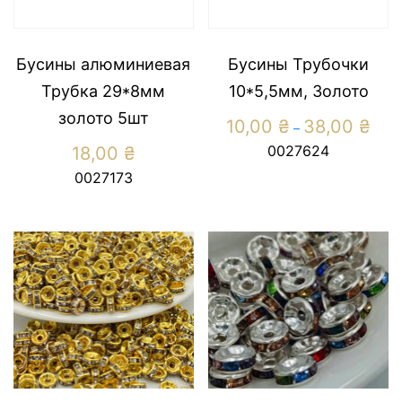
Бусины алюминиевая
Бусины Трубочки
Трубка 29*8мм
10*5,5мм, Золото
золото 5шт
Price
10,00
₴
38,00
₴
–
range
0027624
18,00
₴
10,00
throu
0027173
38,0