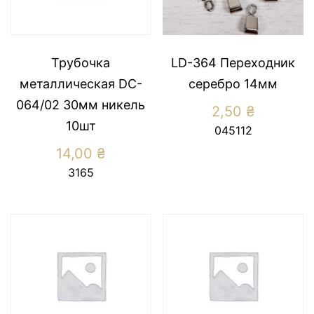
Трубочка
LD-364 Переходник
металлическая DC-
серебро 14мм
064/02 30мм никель
2,50
₴
10шт
045112
14,00
₴
3165