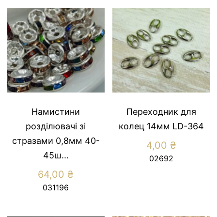
Намистини
Переходник для
розділювачі зі
колец 14мм LD-364
стразами 0,8мм 40-
4,00
₴
45ш...
02692
64,00
₴
031196