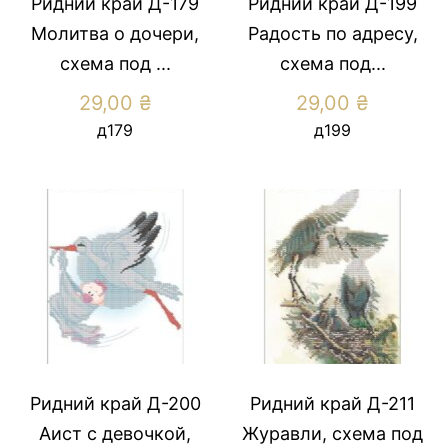
Ридний край Д-179
Ридний край Д-199
Молитва о дочери,
Радость по адресу,
схема под ...
схема под...
29,00
₴
29,00
₴
д179
д199
Ридний край Д-200
Ридний край Д-211
Аист с девочкой,
Журавли, схема под