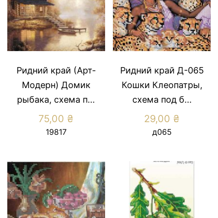
Ридний край (Арт-
Ридний край Д-065
Модерн) Домик
Кошки Клеопатры,
рыбака, схема п...
схема под б...
75,00
₴
29,00
₴
19817
д065