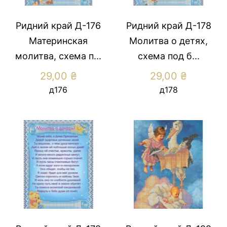
Ридний край Д-176
Ридний край Д-178
Материнская
Молитва о детях,
молитва, схема п...
схема под б...
29,00
₴
29,00
₴
д176
д178