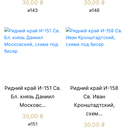
30,00
₴
30,00
₴
и143
и148
Ридний край И-151 Св.
Ридний край И-158
Бл. князь Даниил
Св. Иван
Московс...
Кронштадтский,
схем...
30,00
₴
и151
30,00
₴