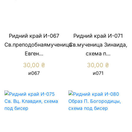
Ридний край И-067
Ридний край И-071
Св.преподобнаямученица
Св.мученица Зинаида,
Евген...
схема п...
30,00
₴
30,00
₴
и067
и071