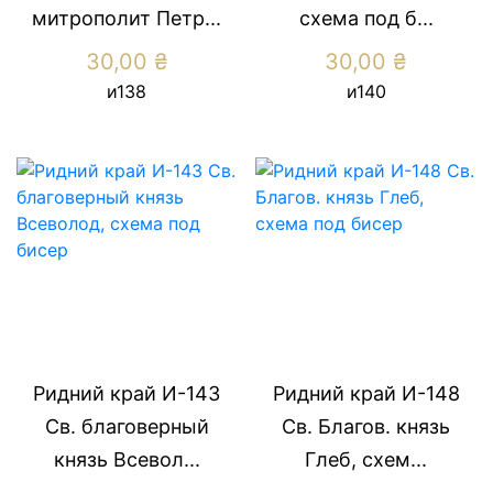
митрополит Петр...
схема под б...
30,00
₴
30,00
₴
и138
и140
Ридний край И-143
Ридний край И-148
Св. благоверный
Св. Благов. князь
князь Всевол...
Глеб, схем...