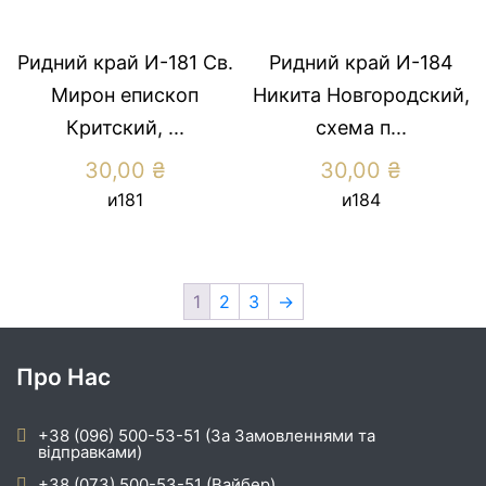
Ридний край И-181 Св.
Ридний край И-184
Мирон епископ
Никита Новгородский,
Критский, ...
схема п...
30,00
₴
30,00
₴
и181
и184
1
2
3
→
Про Нас
+38 (096) 500-53-51 (За Замовленнями та
відправками)
+38 (073) 500-53-51 (Вайбер)