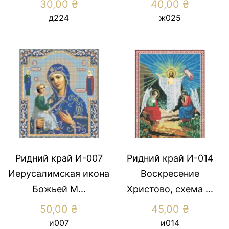
30,00
₴
40,00
₴
д224
ж025
Ридний край И-007
Ридний край И-014
Иерусалимская икона
Воскресение
Божьей М...
Христово, схема ...
50,00
₴
45,00
₴
и007
и014