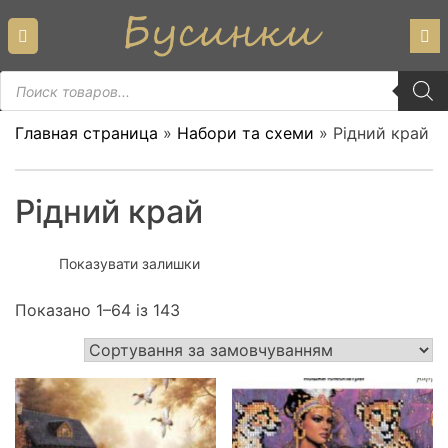
Skip
to
content
Пошук
товарів
Главная страница
»
Набори та схеми
»
Рідний край
Рідний край
Показувати залишки
Показано 1–64 із 143