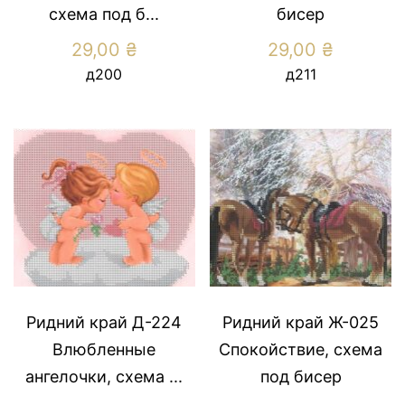
схема под б...
бисер
29,00
₴
29,00
₴
д200
д211
Ридний край Д-224
Ридний край Ж-025
Влюбленные
Спокойствие, схема
ангелочки, схема ...
под бисер