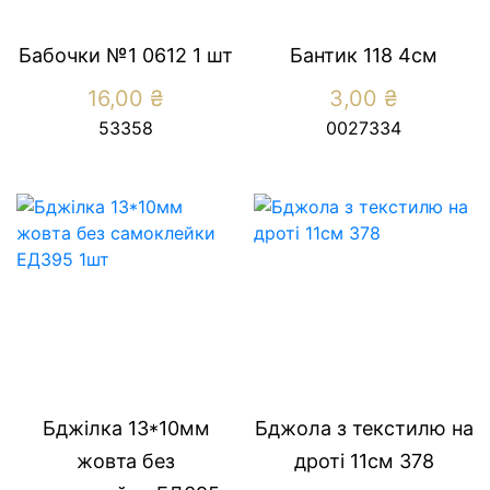
Бабочки №1 0612 1 шт
Бантик 118 4см
16,00
₴
3,00
₴
53358
0027334
Бджілка 13*10мм
Бджола з текстилю на
жовта без
дроті 11см 378