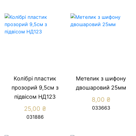
Колібрі пластик
Метелик з шифону
прозорий 9,5см з
двошаровий 25мм
підвісом НД123
8,00
₴
033663
25,00
₴
031886