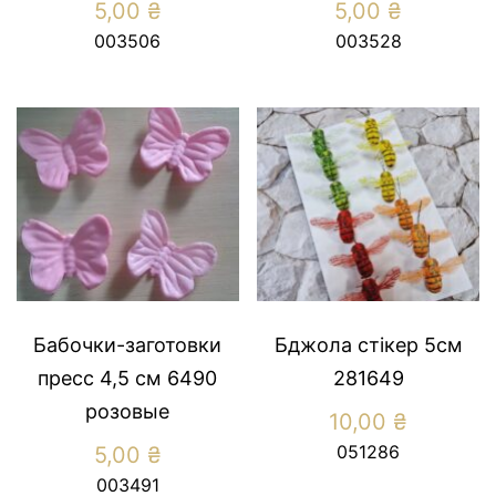
5,00
₴
5,00
₴
003506
003528
Бабочки-заготовки
Бджола стікер 5см
пресс 4,5 см 6490
281649
розовые
10,00
₴
051286
5,00
₴
003491