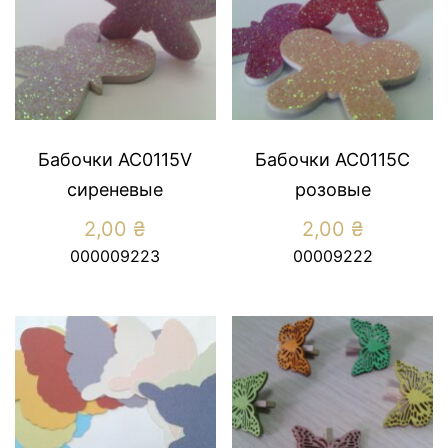
Бабочки АС0115V
Бабочки АС0115С
сиреневые
розовые
2,00
₴
2,00
₴
000009223
00009222