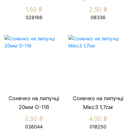
1,50
₴
2,50
₴
028166
08336
Сонечко на липучці
Сонечко на липучці
20мм О-116
Мікс3 1,7см
2,50
₴
4,00
₴
038044
018250