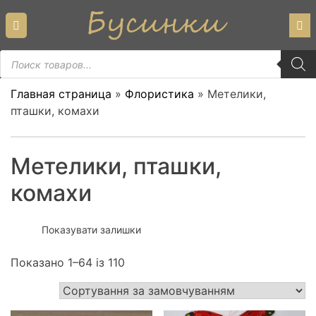
Skip
to
content
Пошук
товарів
Главная страница
»
Флористика
»
Метелики,
пташки, комахи
Метелики, пташки,
комахи
Показувати залишки
Показано 1–64 із 110