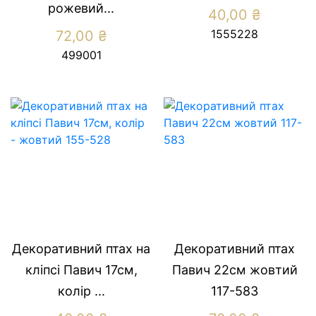
рожевий...
40,00
₴
1555228
72,00
₴
499001
Декоративний птах на
Декоративний птах
кліпсі Павич 17см,
Павич 22см жовтий
колір ...
117-583