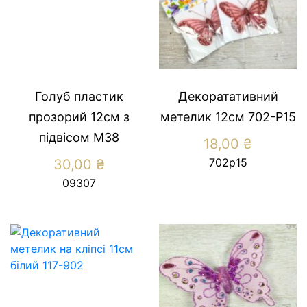
Голуб пластик
Декоратативний
прозорий 12см з
метелик 12см 702-P15
підвісом М38
18,00
₴
702р15
30,00
₴
09307