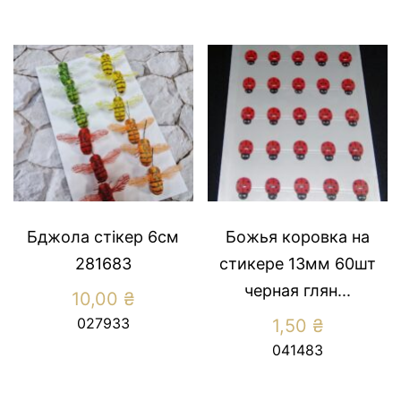
Бджола стікер 6см
Божья коровка на
281683
стикере 13мм 60шт
черная глян...
10,00
₴
027933
1,50
₴
041483