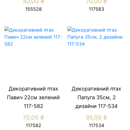
40,00
₴
70,00
₴
155528
117583
Декоративний птах
Декоративний птах
Павич 22см зелений
Папуга 35см, 2
117-582
дизайни 117-534
70,00
₴
95,00
₴
117582
117534