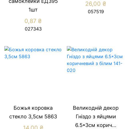
самоклейки ЕД395
26,00
₴
1шт
057519
0,87
₴
027343
Божья коровка
Великодній декор
стекло 3,5см 5863
Гніздо з яйцями
6.5*3см корич...
14,00
₴