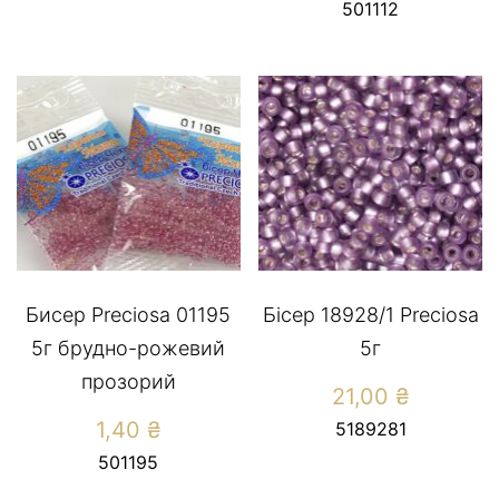
501112
Бисер Preciosa 01195
Бісер 18928/1 Preсiosa
5г брудно-рожевий
5г
прозорий
21,00
₴
1,40
₴
5189281
501195