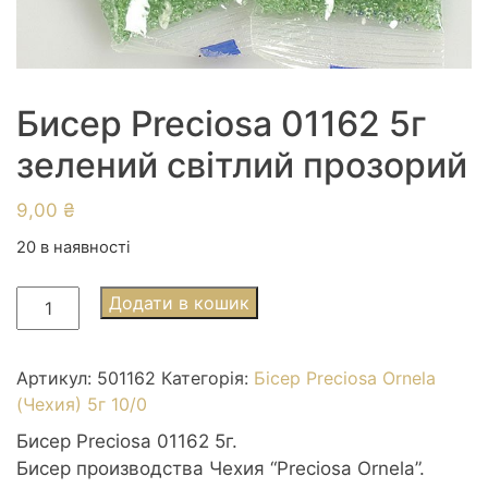
Бисер Preciosa 01162 5г
зелений світлий прозорий
9,00
₴
20 в наявності
Бисер
Додати в кошик
Preciosa
01162
5г
Артикул:
501162
Категорія:
Бісер Preciosa Ornela
зелений
(Чехия) 5г 10/0
світлий
Бисер Preciosa 01162 5г.
прозорий
Бисер производства Чехия “Preciosa Ornela”.
кількість