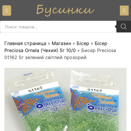
Skip
to
content
Пошук
товарів
Главная страница
»
Магазин
»
Бісер
»
Бісер
Preciosa Ornela (Чехия) 5г 10/0
»
Бисер Preciosa
01162 5г зелений світлий прозорий