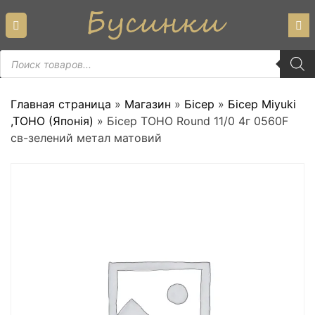
Skip
to
content
Пошук
товарів
Главная страница
»
Магазин
»
Бісер
»
Бісер Miyuki
,TOHO (Японія)
»
Бісер TOHO Round 11/0 4г 0560F
св-зелений метал матовий