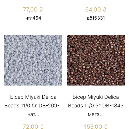
77,00
₴
64,00
₴
нтл464
дб15331
Бісер Miyuki Delica
Бісер Miyuki Delica
Beads 11/0 5г DB-209-1
Beads 11/0 5г DB-1843
нат...
мета...
72,00
₴
155,00
₴