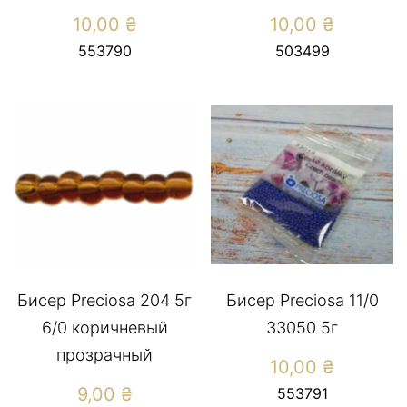
10,00
₴
10,00
₴
553790
503499
Бисер Preciosa 204 5г
Бисер Preciosa 11/0
6/0 коричневый
33050 5г
прозрачный
10,00
₴
9,00
₴
553791