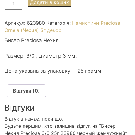
Бисер
Додати в кошик
Чехия
Preciosa
6/0
Артикул:
623980
Категорія:
Намистини Preciosa
25г
Ornela (Чехия) 5г декор
23980
Бисер Preciosa Чехия.
черный
жемчужный
Размер: 6/0 , диаметр 3 мм.
кількість
Цена указана за упаковку – 25 грамм
Відгуки (0)
Відгуки
Відгуків немає, поки що.
Будьте першим, хто залишив відгук на “Бисер
Чехия Preciosa 6/0 25г 23980 черный жемчужный”