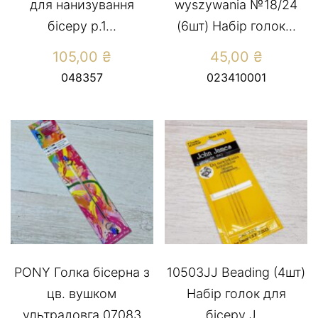
для нанизування
wyszywania №18/24
бісеру р.1...
(6шт) Набір голок...
105,00
₴
45,00
₴
048357
023410001
PONY Голка бісерна з
10503JJ Beading (4шт)
цв. вушком
Набір голок для
ультрадовга 07083
бісеру J...