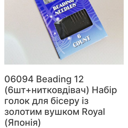
06094 Beading 12
(6шт+нитковдівач) Набір
голок для бісеру із
золотим вушком Royal
(Японія)