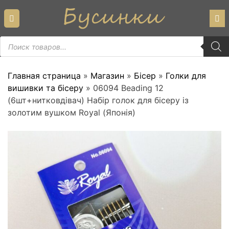
Skip
to
content
Пошук
товарів
Главная страница
»
Магазин
»
Бісер
»
Голки для
вишивки та бісеру
»
06094 Beading 12
(6шт+нитковдівач) Набір голок для бісеру із
золотим вушком Royal (Японія)