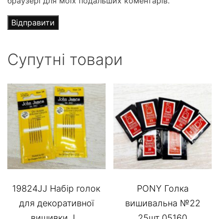
браузері для моїх подальших коментарів.
Супутні товари
19824JJ Набір голок
PONY Голка
для декоративної
вишивальна №22
вишивки J...
25шт 05160