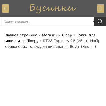
Skip
to
content
Пошук
товарів
Главная страница
»
Магазин
»
Бісер
»
Голки для
вишивки та бісеру
»
RT28 Tapestry 28 (25шт) Набір
гобеленових голок для вишивання Royal (Японія)