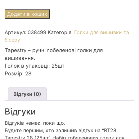
RT28
Додати в кошик
Tapestry
28
Артикул:
038499
Категорія:
Голки для вишивки та
(25шт)
бісеру
Набір
гобеленових
Tapestry – ручні гобеленові голки для
голок
вишивання.
для
Голок в упаковці: 25шт
вишивання
Розмір: 28
Royal
(Японія)
Відгуки (0)
кількість
Відгуки
Відгуків немає, поки що.
Будьте першим, хто залишив відгук на “RT28
Tapestry 28 (25шт) Набір гобеленових голок для