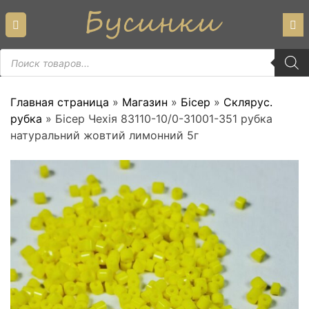
Skip
to
content
Пошук
товарів
Главная страница
»
Магазин
»
Бісер
»
Склярус.
рубка
»
Бісер Чехія 83110-10/0-31001-351 рубка
натуральний жовтий лимонний 5г