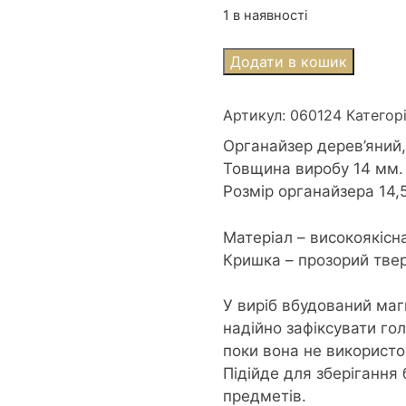
1 в наявності
Дерев'яний
Додати в кошик
органайзер
для
Артикул:
060124
Категор
бісеру
з
Органайзер дерев’яний,
кришкою
Товщина виробу 14 мм.
14,5*14,5см
Розмір органайзера 14,5
060124
кількість
Матеріал – високоякісн
Кришка – прозорий твер
У виріб вбудований маг
надійно зафіксувати го
поки вона не використо
Підійде для зберігання 
предметів.