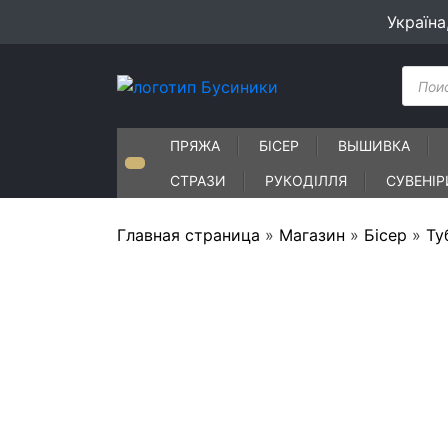
Skip
Україна
to
content
Пошу
товар
ПРЯЖА
БІСЕР
ВЫШИВКА
СТРАЗИ
РУКОДІЛЛЯ
СУВЕНІР
Главная страница
»
Магазин
»
Бісер
»
Ту