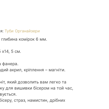
ія:
Туби Органайзери
 глибина комірок 6 мм.
 х14, 5 см.
а фанера.
дий акрил, кріплення – магніти.
ніт, який дозволить вам легко та
лку для вишивки бісером на той час,
вується.
бісеру, страз, намистин, дрібних