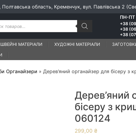
, Полтавська область, Кременчук, вул. Павлівська 2 (Св
ПН-ПТ 
к
+38 (09
ів
+38 (06
+38 (07
ШВЕЙНІ МАТЕРІАЛИ
ХУДОЖНІ МАТЕРІАЛИ
ЗАГОТОВК
И
би Органайзери
»
Дерев’яний органайзер для бісеру з 
Дерев’яний 
бісеру з кр
060124
299,00
₴