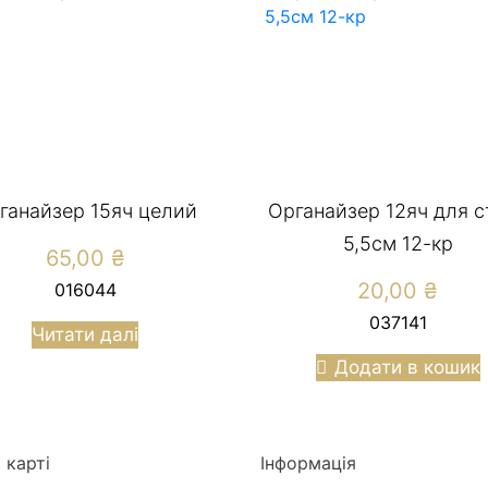
ганайзер 15яч целий
Органайзер 12яч для с
5,5см 12-кр
65,00
₴
20,00
₴
016044
037141
Читати далі
Додати в кошик
 карті
Інформація