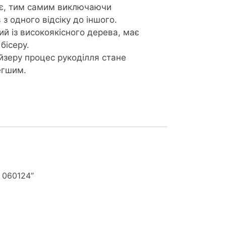
ає, тим самим виключаючи
з одного відсіку до іншого.
й із високоякісного дерева, має
бісеру.
йзеру процес рукоділля стане
егшим.
 060124”