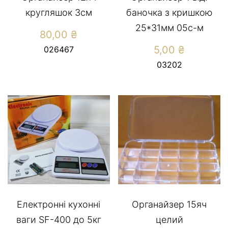
кругляшок 3см
баночка з кришкою
25*31мм 05с-м
80,00
₴
5,00
₴
026467
03202
Електронні кухонні
Органайзер 15яч
ваги SF-400 до 5кг
целий