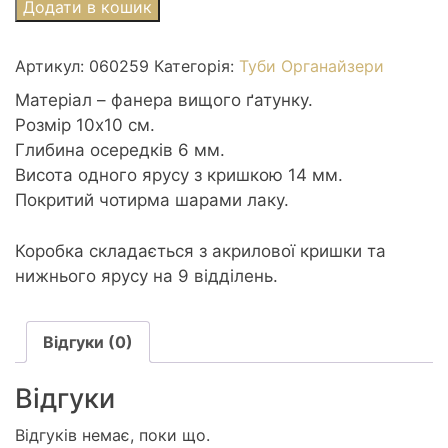
Дерев'яний
Додати в кошик
органайзер
для
Артикул:
060259
Категорія:
Туби Органайзери
бісеру
з
Матеріал – фанера вищого ґатунку.
кришкою
Розмір 10х10 см.
10*10см
Глибина осередків 6 мм.
060259
Висота одного ярусу з кришкою 14 мм.
кількість
Покритий чотирма шарами лаку.
Коробка складається з акрилової кришки та
нижнього ярусу на 9 відділень.
Відгуки (0)
Відгуки
Відгуків немає, поки що.