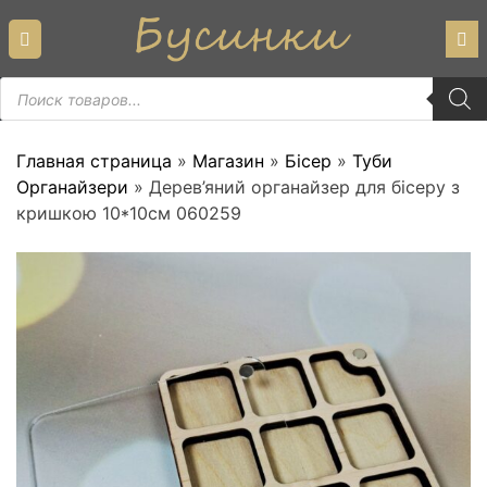
Skip
to
content
Пошук
товарів
Главная страница
»
Магазин
»
Бісер
»
Туби
Органайзери
»
Дерев’яний органайзер для бісеру з
кришкою 10*10см 060259