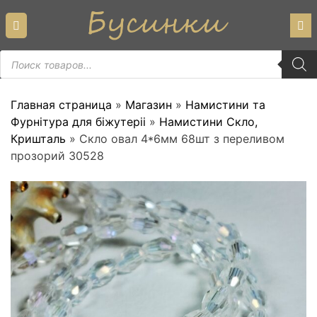
Skip
to
content
Пошук
товарів
Главная страница
»
Магазин
»
Намистини та
Фурнітура для біжутеріі
»
Намистини Скло,
Кришталь
»
Скло овал 4*6мм 68шт з переливом
прозорий 30528