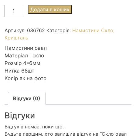
Скло
Додати в кошик
овал
4*6мм
68шт
Артикул:
036762
Категорія:
Намистини Скло,
з
Кришталь
переливом
Намистини овал
прозорий
Матеріал : скло
30528
Розмір 4*6мм
кількість
Нитка 68шт
Колір як на фото
Відгуки (0)
Відгуки
Відгуків немає, поки що.
Будьте першим, хто залишив відгук на “Скло овал