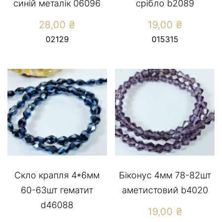
синiй металiк 06096
срiбло b2089
28,00
₴
19,00
₴
02129
015315
Скло крапля 4*6мм
Біконус 4мм 78-82шт
60-63шт гематит
аметистовий b4020
d46088
19,00
₴