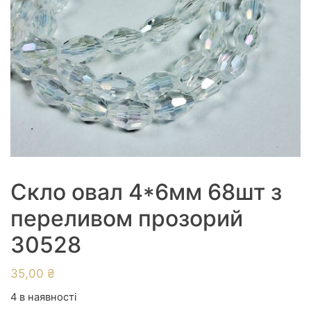
Скло овал 4*6мм 68шт з
переливом прозорий
30528
35,00
₴
4 в наявності