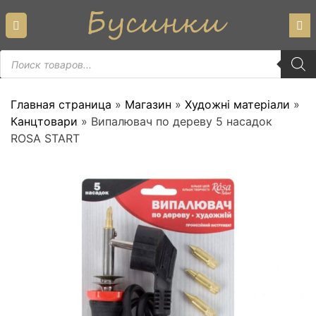
Skip
to
content
Пошук
товарів
Главная страница
»
Магазин
»
Художні матеріали
»
Канцтовари
»
Випалювач по дереву 5 насадок
ROSA START