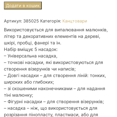
Випалювач
Додати в кошик
по
дереву
Артикул:
385025
Категорія:
Канцтовари
5
насадок
Використовується для випалювання малюнків,
ROSA
літер та декоративних елементів на дереві,
START
шкірі, пробці, фанері та ін.
кількість
Набір вміщує 5 насадок:
– Універсальна насадка,
– точкові насадки, які використовуються для
створення візерунків чи написів;
– Довгі насадки – для створення ліній: тонких,
широких або глибоких;
– зі скошеними наконечниками – для надання
тіні малюнку;
– Фігурні насадки – для створення візерунків;
– насадка – ніж, що використовується для
розрізання пінопласту, пластмаси, або для