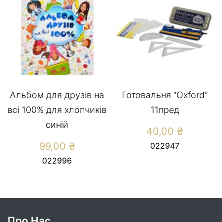
Альбом для друзів на
Готовальня “Oxford”
всі 100% для хлопчиків
11пред
синій
40,00
₴
99,00
₴
022947
022996
Про Нас