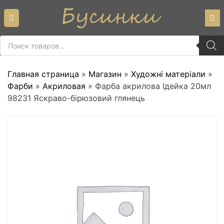
Skip
to
content
Пошук
товарів
Главная страница
»
Магазин
»
Художні матеріали
»
Фарби
»
Акриловая
»
Фарба акрилова Ідейка 20мл
98231 Яскраво-бірюзовий глянець