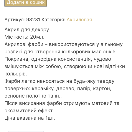
Фарба
Додати в кошик
акрилова
Ідейка
Артикул:
98231
Категорія:
Акриловая
20мл
98231
Акрил для декору
Яскраво-
Місткість: 20мл.
бірюзовий
Акрилові фарби – використовуються у вільному
глянець
розписі для створення кольорових малюнків.
кількість
Покривна, однорідна консистенція, чудово
змішуються між собою, створюючи нові відтінки
кольорів.
Фарби легко наносяться на будь-яку тверду
поверхню: кераміку, дерево, папір, картон,
основне полотно та ін.,
Після висихання фарби отримують матовий та
оксамитовий ефект.
Ціна вказана на 1шт.