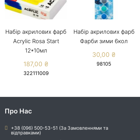
Набір акрилових фарб
Набір акрилових фарб
Acrylic Rosa Start
Фарби зими 6кол
12*10мл
30,00
₴
187,00
₴
98105
322111009
Про Нас
+38 (096) 500-53-51 (За Замовленнями та
відправками)