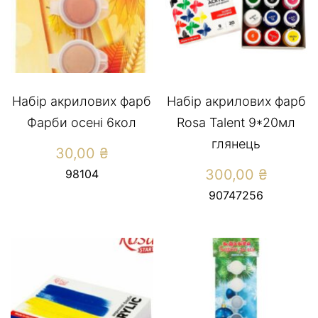
Набір акрилових фарб
Набір акрилових фарб
Фарби осені 6кол
Rosa Talent 9*20мл
глянець
30,00
₴
300,00
₴
98104
90747256