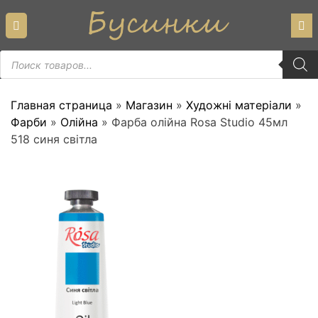
Skip
to
content
Пошук
товарів
Главная страница
»
Магазин
»
Художні матеріали
»
Фарби
»
Олійна
»
Фарба олійна Rosa Studio 45мл
518 синя світла