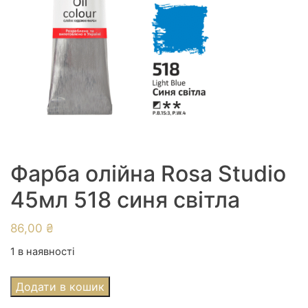
Фарба олійна Rosa Studio
45мл 518 синя світла
86,00
₴
1 в наявності
Фарба
Додати в кошик
олійна