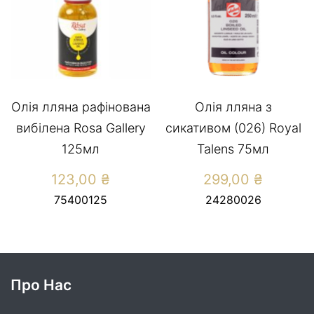
Олія лляна рафінована
Олія лляна з
вибілена Rosa Gallery
сикативом (026) Royal
125мл
Talens 75мл
123,00
₴
299,00
₴
75400125
24280026
Про Нас