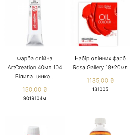
Фарба олійна
Набір олійних фарб
ArtCreation 40мл 104
Rosa Gallery 18*20мл
Білила цинко...
1135,00
₴
150,00
₴
131005
9019104м