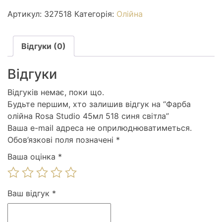
Rosa
Артикул:
327518
Категорія:
Олійна
Studio
45мл
518
Відгуки (0)
синя
світла
Відгуки
кількість
Відгуків немає, поки що.
Будьте першим, хто залишив відгук на “Фарба
олійна Rosa Studio 45мл 518 синя світла”
Ваша e-mail адреса не оприлюднюватиметься.
Обов’язкові поля позначені
*
Ваша оцінка
*
Ваш відгук
*