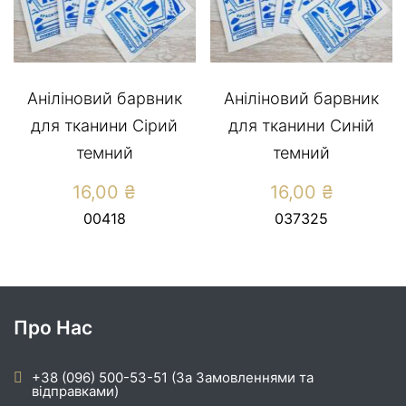
Аніліновий барвник
Аніліновий барвник
для тканини Сірий
для тканини Синій
темний
темний
16,00
₴
16,00
₴
00418
037325
Про Нас
+38 (096) 500-53-51 (За Замовленнями та
відправками)