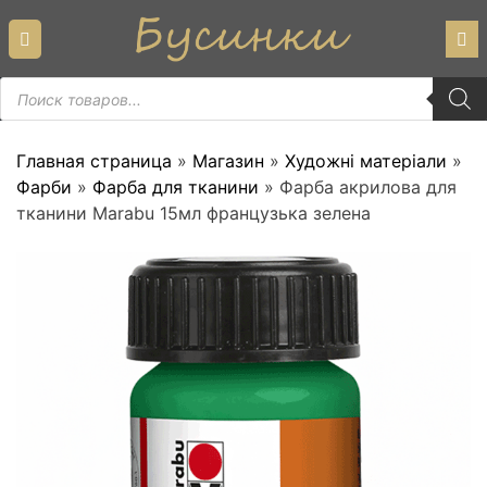
Skip
to
content
Пошук
товарів
Главная страница
»
Магазин
»
Художні матеріали
»
Фарби
»
Фарба для тканини
»
Фарба акрилова для
тканини Marabu 15мл французька зелена