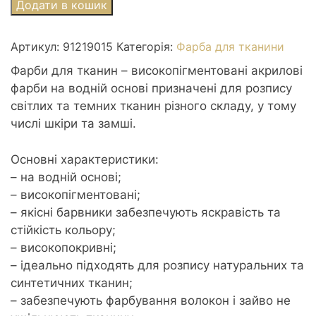
Фарба
Додати в кошик
акрилова
для
Артикул:
91219015
Категорія:
Фарба для тканини
тканини
Marabu
Фарби для тканин – високопігментовані акрилові
15мл
фарби на водній основі призначені для розпису
французька
світлих та темних тканин різного складу, у тому
зелена
числі шкіри та замші.
кількість
Основні характеристики:
– на водній основі;
– високопігментовані;
– якісні барвники забезпечують яскравість та
стійкість кольору;
– високопокривні;
– ідеально підходять для розпису натуральних та
синтетичних тканин;
– забезпечують фарбування волокон і зайво не