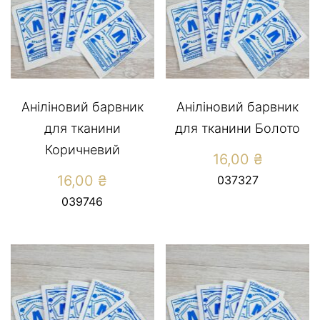
Аніліновий барвник
Аніліновий барвник
для тканини
для тканини Болото
Коричневий
16,00
₴
16,00
₴
037327
039746