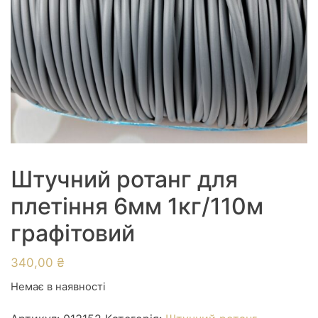
Штучний ротанг для
плетіння 6мм 1кг/110м
графiтовий
340,00
₴
Немає в наявності