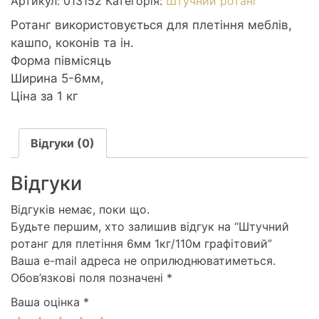
Артикул:
013152
Категорія:
Штучний ротанг
Ротанг використовується для плетіння меблів,
кашпо, коконів та ін.
Форма півмісяць
Ширина 5-6мм,
Ціна за 1 кг
Відгуки (0)
Відгуки
Відгуків немає, поки що.
Будьте першим, хто залишив відгук на “Штучний
ротанг для плетіння 6мм 1кг/110м графiтовий”
Ваша e-mail адреса не оприлюднюватиметься.
Обов’язкові поля позначені
*
Ваша оцінка
*