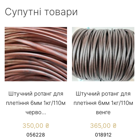
Супутні товари
Штучний ротанг для
Штучний ротанг для
плетіння 6мм 1кг/110м
плетіння 6мм 1кг/110м
черво...
венге
350,00
₴
365,00
₴
056228
018912