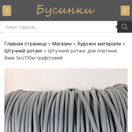
Skip
to
content
Пошук
товарів
Главная страница
»
Магазин
»
Художні матеріали
»
Штучний ротанг
»
Штучний ротанг для плетіння
6мм 1кг/110м графiтовий