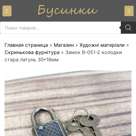
Skip
to
content
Пошук
товарів
Главная страница
»
Магазин
»
Художні матеріали
»
Скринькова фурнітура
»
Замок В-051-2 колодки
стара латунь 30*18мм