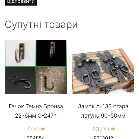
Супутні товари
Гачок Темна Бронза
Замок А-133 стара
22*6мм С-247т
латунь 90*50мм
7,00
₴
43,00
₴
054854
9213012