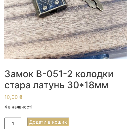
Замок В-051-2 колодки
стара латунь 30*18мм
10,00
₴
4 в наявності
Замок
Додати в кошик
В-051-