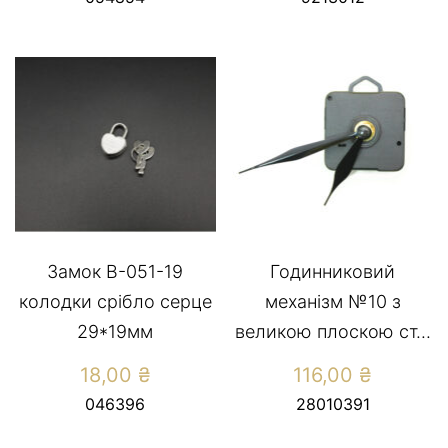
Замок В-051-19
Годинниковий
колодки срібло серце
механізм №10 з
29*19мм
великою плоскою ст...
18,00
₴
116,00
₴
046396
28010391