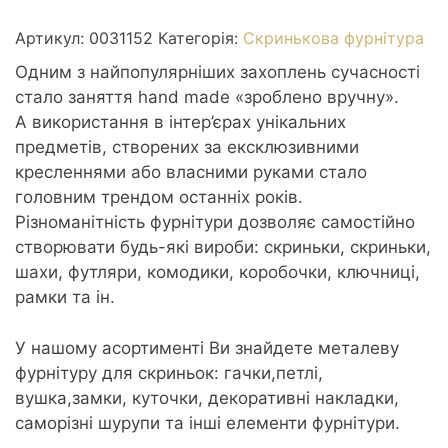
2
колодки
Артикул:
0031152
Категорія:
Скринькова фурнітура
стара
Одним з найпопулярніших захоплень сучасності
латунь
стало заняття hand made «зроблено вручну».
30*18мм
А використання в інтер’єрах унікальних
кількість
предметів, створених за ексклюзивними
кресленнями або власними руками стало
головним трендом останніх років.
Різноманітність фурнітури дозволяє самостійно
створювати будь-які вироби: скриньки, скриньки,
шахи, футляри, комодики, коробочки, ключниці,
рамки та ін.
У нашому асортименті Ви знайдете металеву
фурнітуру для скриньок: гачки,петлі,
вушка,замки, куточки, декоративні накладки,
саморізні шурупи та інші елементи фурнітури.