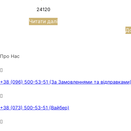
24120
Читати далі
До
Про Нас
+38 (096) 500-53-51 (За Замовленнями та відправками
+38 (073) 500-53-51 (Вайбер)