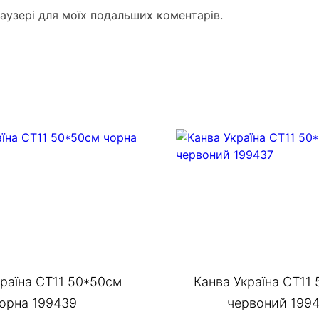
раузері для моїх подальших коментарів.
країна СТ11 50*50см
Канва Україна СТ11
орна 199439
червоний 199