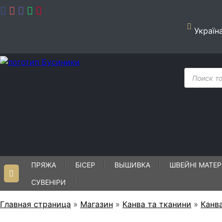
Skip
to
content
Україн
Пошук
товарів
ПРЯЖА
БІСЕР
ВЫШИВКА
ШВЕЙНІ МАТЕР
СУВЕНІРИ
Главная страница
»
Магазин
»
Канва та тканини
»
Канва