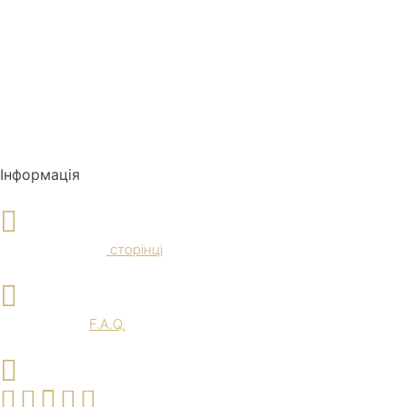
Інформація
Доставка и Оплата
Ознайомтеся на
сторінці
F.A.Q.
Перегляньте
F.A.Q.
Наші соц. мережі