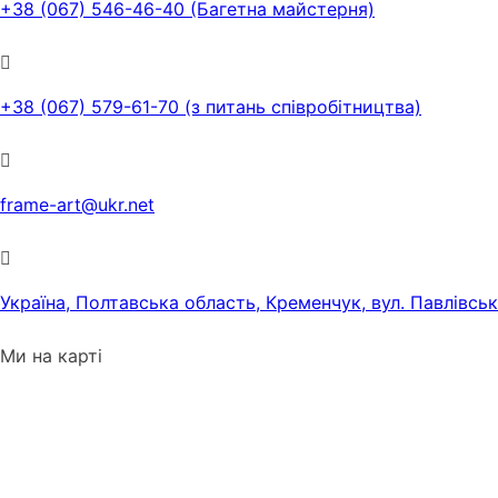
+38 (067) 546-46-40 (Багетна майстерня)
+38 (067) 579-61-70 (з питань співробітництва)
frame-art@ukr.net
Україна, Полтавська область, Кременчук, вул. Павлівсь
Ми на карті