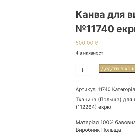
Канва для в
№11740 екр
500,00
₴
4 в наявності
Канва
Додати в кош
для
вишивки
Аїда
Артикул:
11740
Категорі
16ct
Тканина (Польща) для 
160см
(112264) екрю
№11740
екрю
Матеріал 100% бавовн
Польша
Виробник Польща
50*53см