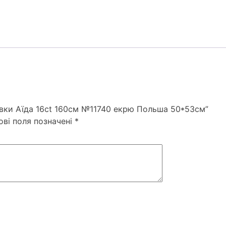
кількість
ивки Аїда 16ct 160см №11740 екрю Польша 50*53см”
ові поля позначені
*