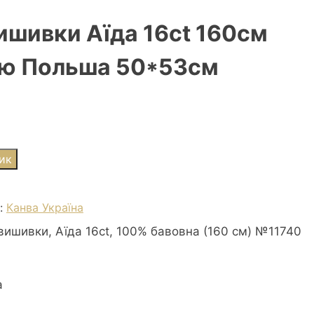
ишивки Аїда 16ct 160см
ю Польша 50*53см
ик
я:
Канва Україна
вишивки, Аїда 16ct, 100% бавовна (160 cм) №11740
а