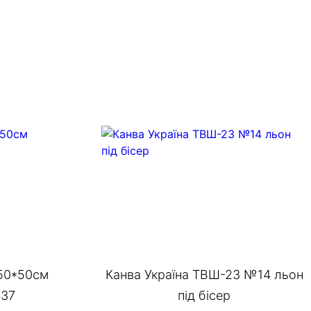
 50*50см
Канва Україна ТВШ-23 №14 льон
437
під бісер