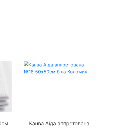
0см
Канва Аіда аппретована