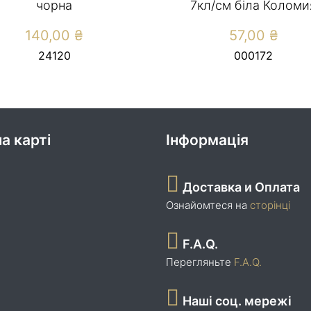
чорна
7кл/см біла Коломи
140,00
₴
57,00
₴
24120
000172
а карті
Інформація
Доставка и Оплата
Ознайомтеся на
сторінці
F.A.Q.
Перегляньте
F.A.Q.
Наші соц. мережі