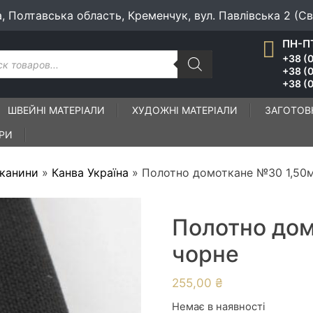
а, Полтавська область, Кременчук, вул. Павлівська 2 (С
ПН-ПТ
к
+38 (0
ів
+38 (
+38 (0
ШВЕЙНІ МАТЕРІАЛИ
ХУДОЖНІ МАТЕРІАЛИ
ЗАГОТОВ
ІРИ
тканини
»
Канва Україна
»
Полотно домоткане №30 1,50
Полотно до
чорне
255,00
₴
Немає в наявності