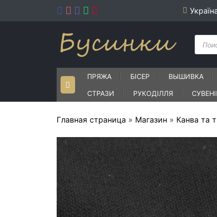
Skip
Україн
to
content
Пошу
товар
ПРЯЖА
БІСЕР
ВЫШИВКА
СТРАЗИ
РУКОДІЛЛЯ
СУВЕН
Главная страница
»
Магазин
»
Канва та 