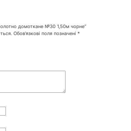
Полотно домоткане №30 1,50м чорне”
ться.
Обов’язкові поля позначені
*