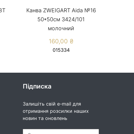
ВТ
Канва ZWEIGART Aida №16
50*50см 3424/101
молочний
160,00
₴
015334
Підписка
Залишіть свій e-mail для
отримання розсилки наших
новин та оновлень