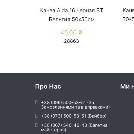
Канва Aida 16 черная ВТ
Кан
Бельгия 50х50см
50*5
45,00
₴
28863
Про Нас
Ми н
+38 (096) 500-53-51 (За
Замовленнями та відправками)
+38 (073) 500-53-51 (Вайбер)
+38 (067) 546-46-40 (Багетна
майстерня)