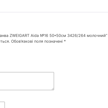
“Канва ZWEIGART Aida №16 50*50см 3426/264 молочний”
ться.
Обов’язкові поля позначені
*