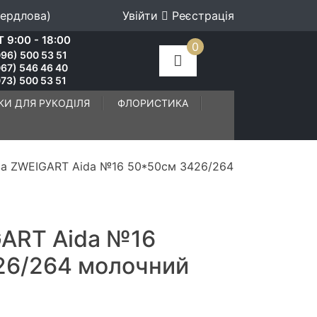
вердлова)
Увійти
Реєстрація
 9:00 - 18:00
0
96) 500 53 51
067) 546 46 40
73) 500 53 51
КИ ДЛЯ РУКОДІЛЯ
ФЛОРИСТИКА
ва ZWEIGART Aida №16 50*50см 3426/264
GART Aida №16
26/264 молочний