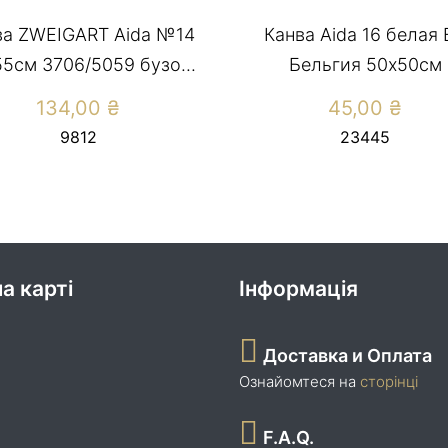
ва ZWEIGART Aida №14
Канва Aida 16 белая 
5см 3706/5059 бузо...
Бельгия 50х50см
134,00
₴
45,00
₴
9812
23445
а карті
Інформація
Доставка и Оплата
Ознайомтеся на
сторінці
F.A.Q.