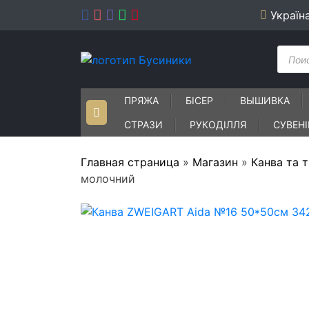
Skip
Україн
to
content
Пошу
товар
ПРЯЖА
БІСЕР
ВЫШИВКА
СТРАЗИ
РУКОДІЛЛЯ
СУВЕН
Главная страница
»
Магазин
»
Канва та 
молочний