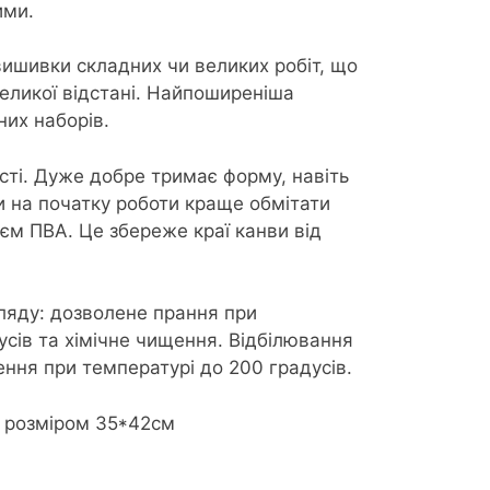
ими.
ишивки складних чи великих робіт, що
еликої відстані. Найпоширеніша
них наборів.
сті. Дуже добре тримає форму, навіть
ви на початку роботи краще обмітати
єм ПВА. Це збереже краї канви від
ляду: дозволене прання при
усів та хімічне чищення. Відбілювання
ння при температурі до 200 градусів.
к розміром 35*42см