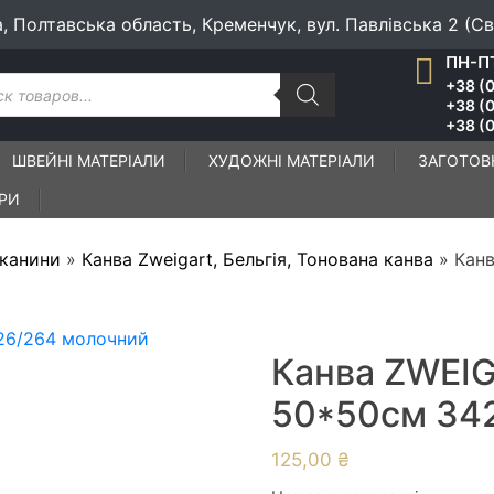
а, Полтавська область, Кременчук, вул. Павлівська 2 (С
ПН-ПТ
к
+38 (0
ів
+38 (
+38 (0
ШВЕЙНІ МАТЕРІАЛИ
ХУДОЖНІ МАТЕРІАЛИ
ЗАГОТОВ
ІРИ
тканини
»
Канва Zweigart, Бельгія, Тонована канва
»
Кан
Канва ZWEI
50*50см 34
125,00
₴