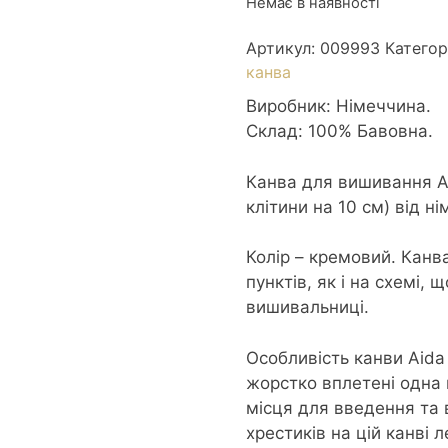
Немає в наявності
Артикул:
009993
Категор
канва
Виробник: Німеччина.
Склад: 100% Бавовна.
Канва для вишивання Ai
клітини на 10 см) від н
Колір – кремовий. Канв
пунктів, як і на схемі,
вишивальниці.
Особливість канви Aida 
жорстко вплетені одна 
місця для введення та 
хрестиків на цій канві 