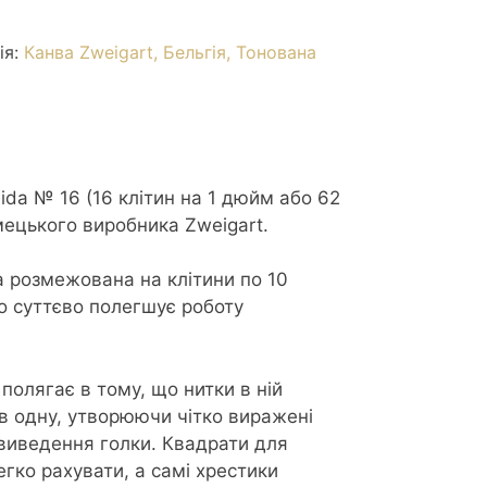
ія:
Канва Zweigart, Бельгія, Тонована
da № 16 (16 клітин на 1 дюйм або 62
імецького виробника Zweigart.
а розмежована на клітини по 10
 що суттєво полегшує роботу
полягає в тому, що нитки в ній
в одну, утворюючи чітко виражені
виведення голки. Квадрати для
легко рахувати, а самі хрестики